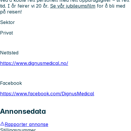
ved å koble rett personell med rett oppdragsgiver – til rett
tid. I år feirer vi 20 år.
Se vår jubileumsfilm
for å bli med
på reisen!
Sektor
Privat
Nettsted
https://www.dignusmedical.no/
Facebook
https://www.facebook.com/DignusMedical
Annonsedata
Rapporter annonse
Stillingsnummer