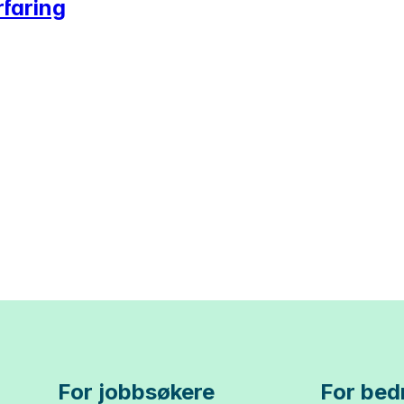
rfaring
For jobbsøkere
For bedr