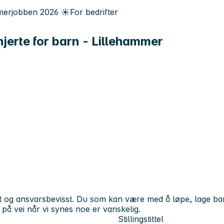
erjobben
2026
☀️
For bedrifter
erte for barn - Lillehammer
 og ansvarsbevisst. Du som kan være med å løpe, lage barh
 på vei når vi synes noe er vanskelig.
Stillingstittel