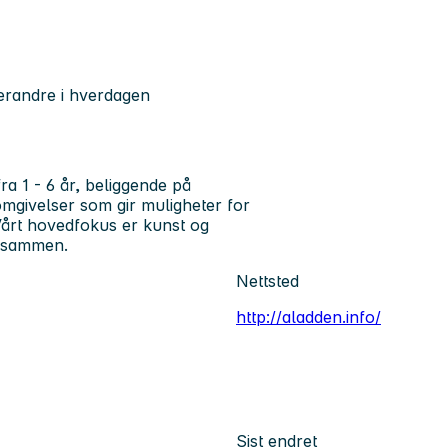
verandre i hverdagen
a 1 - 6 år, beliggende på
omgivelser som gir muligheter for
 Vårt hovedfokus er kunst og
ne sammen.
Nettsted
http://aladden.info/
Sist endret