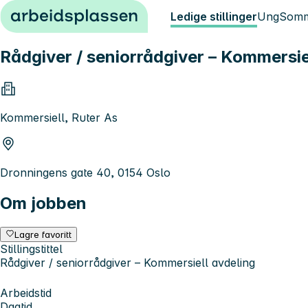
Hopp til innhold
Ledige stillinger
Ung
Somm
Rådgiver / seniorrådgiver – Kommersie
Kommersiell, Ruter As
Dronningens gate 40, 0154 Oslo
Om jobben
Lagre favoritt
Stillingstittel
Rådgiver / seniorrådgiver – Kommersiell avdeling
Arbeidstid
Dagtid