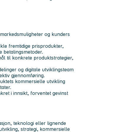
re markedsmuligheter og kunders
vikle fremtidige prisprodukter,
ye betalingsmetoder.
 til konkrete produktstrategier,
linger og digitale utviklingsteam
effektiv gjennomføring.
ktets kommersielle utvikling
tater.
ret i innsikt, forventet gevinst
sjon, teknologi eller lignende
vikling, strategi, kommersielle