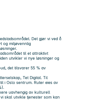
vedstadsområdet. Det gjør vi ved å
vt og miljøvennlig
løsninger.
dsområdet til et attraktivt
iden utvikler vi nye løsninger og
bud, det tilsvarer 55 % av
terselskap, Tet Digital. Til
il i Oslo sentrum. Ruter eies av
).
kere uavhengig av kulturell
vi skal utvikle tjenester som kan