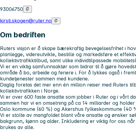
93006750
kirsti.skogen@ruter.no
Om bedriften
Ruters visjon er å skape bærekraftig bevegelsesfrihet i ho
planlegge, videreutvikle, bestille og markedsføre et effekti
kollektivtrafikktilbud, samt ulike individtilpassede mobilitets
Vi er en viktig samfunnsaktør som bidrar til å gjøre hovedsta
område å bo, arbeide og feriere i. For å lykkes også i fremt
kundetjenester sammen med kundene.
Daglig foretas det mer enn én million reiser med Ruters til
kollektivtrafikken i Norge.
Vi er over 600 faste ansatte som jobber i Ruter og i vårt dat
sammen har vi en omsetning på ca 14 milliarder og holder t
Oslo kommune (60 %) og Akershus fylkeskommune (40 %
Vi er stolte av mangfoldet blant våre ansatte og ønsker sø
bakgrunn, kjønn og alder. Inkludering er viktig for oss når 
brukes av alle.