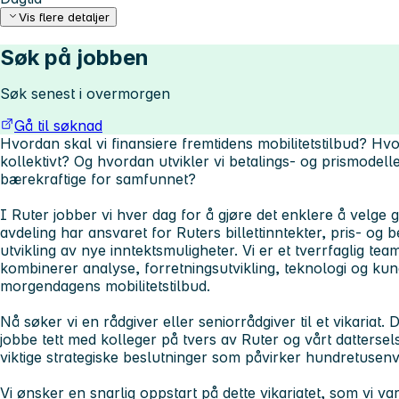
Vis flere detaljer
Søk på jobben
Søk senest i overmorgen
Gå til søknad
Hvordan skal vi finansiere fremtidens mobilitetstilbud? Hvord
kollektivt? Og hvordan utvikler vi betalings- og prismodel
bærekraftige for samfunnet?
I Ruter jobber vi hver dag for å gjøre det enklere å velge 
avdeling har ansvaret for Ruters billettinntekter, pris- og b
utvikling av nye inntektsmuligheter. Vi er et tverrfaglig t
kombinerer analyse, forretningsutvikling, teknologi og kund
morgendagens mobilitetstilbud.
Nå søker vi en rådgiver eller seniorrådgiver til et vikariat. 
jobbe tett med kolleger på tvers av Ruter og vårt datterselsk
viktige strategiske beslutninger som påvirker hundretusenv
Vi ønsker en snarlig oppstart på dette vikariatet, som vi va