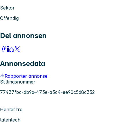
Sektor
Offentlig
Del annonsen
Annonsedata
Rapporter annonse
Stillingsnummer
77437fbc-db9a-473e-a3c4-ee90c5d8c352
Hentet fra
talentech