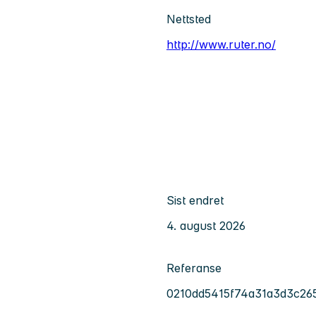
Nettsted
http://www.ruter.no/
Sist endret
4. august 2026
Referanse
0210dd5415f74a31a3d3c26