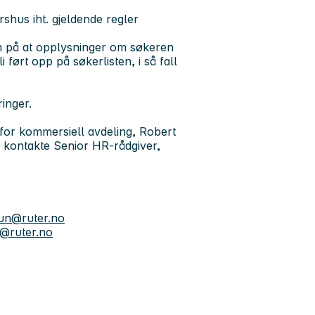
rshus iht. gjeldende regler
m på at opplysninger om søkeren
 ført opp på søkerlisten, i så fall
ringer.
 for kommersiell avdeling, Robert
u kontakte Senior HR-rådgiver,
ltun@ruter.no
n@ruter.no