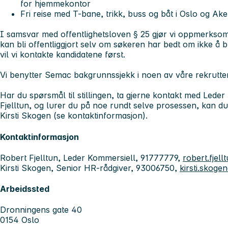
for hjemmekontor
Fri reise med T-bane, trikk, buss og båt i Oslo og Ake
I samsvar med offentlighetsloven § 25 gjør vi oppmerkso
kan bli offentliggjort selv om søkeren har bedt om ikke å bli
vil vi kontakte kandidatene først.
Vi benytter Semac bakgrunnssjekk i noen av våre rekrutte
Har du spørsmål til stillingen, ta gjerne kontakt med Leder
Fjelltun, og lurer du på noe rundt selve prosessen, kan d
Kirsti Skogen (se kontaktinformasjon).
Kontaktinformasjon
Robert Fjelltun, Leder Kommersiell, 91777779,
robert.fjel
Kirsti Skogen, Senior HR-rådgiver, 93006750,
kirsti.skoge
Arbeidssted
Dronningens gate 40
0154 Oslo