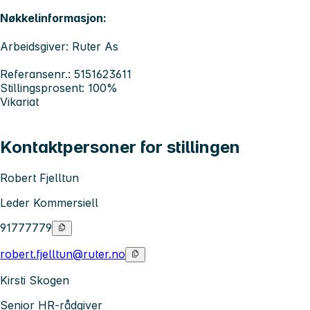
Nøkkelinformasjon:
Arbeidsgiver: Ruter As
Referansenr.: 5151623611
Stillingsprosent: 100%
Vikariat
Kontaktpersoner for stillingen
Robert Fjelltun
Leder Kommersiell
91777779
robert.fjelltun@ruter.no
Kirsti Skogen
Senior HR-rådgiver