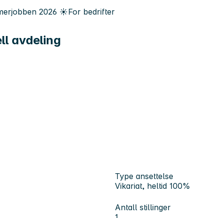
erjobben
2026
☀️
For bedrifter
ll avdeling
Type ansettelse
Vikariat, heltid 100%
Antall stillinger
1