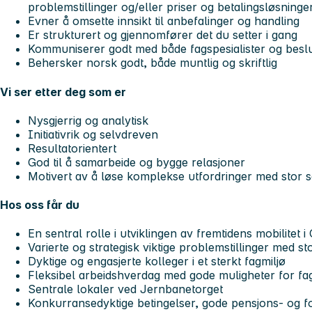
problemstillinger og/eller priser og betalingsløsning
Evner å omsette innsikt til anbefalinger og handling
Er strukturert og gjennomfører det du setter i gang
Kommuniserer godt med både fagspesialister og besl
Behersker norsk godt, både muntlig og skriftlig
Vi ser etter deg som er
Nysgjerrig og analytisk
Initiativrik og selvdreven
Resultatorientert
God til å samarbeide og bygge relasjoner
Motivert av å løse komplekse utfordringer med stor
Hos oss får du
En sentral rolle i utviklingen av fremtidens mobilitet
Varierte og strategisk viktige problemstillinger med st
Dyktige og engasjerte kolleger i et sterkt fagmiljø
Fleksibel arbeidshverdag med gode muligheter for fagl
Sentrale lokaler ved Jernbanetorget
Konkurransedyktige betingelser, gode pensjons- og f