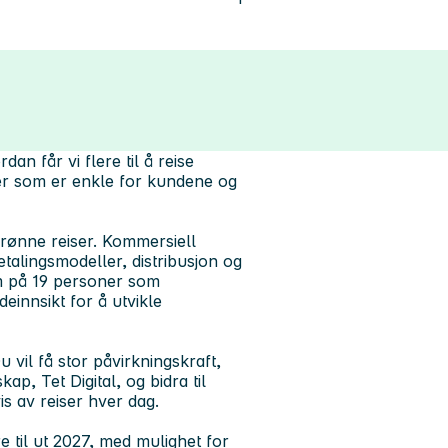
an får vi flere til å reise
ler som er enkle for kundene og
grønne reiser. Kommersiell
etalingsmodeller, distribusjon og
eam på 19 personer som
einnsikt for å utvikle
Du vil få stor påvirkningskraft,
ap, Tet Digital, og bidra til
is av reiser hver dag.
re til ut 2027, med mulighet for