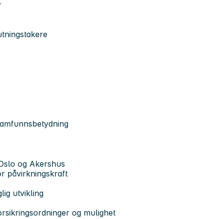
er
utningstakere
 samfunnsbetydning
 i Oslo og Akershus
or påvirkningskraft
ig utvikling
orsikringsordninger og mulighet