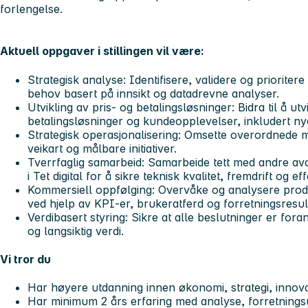
forlengelse.
Aktuell oppgaver i stillingen vil være:
Strategisk analyse:
Identifisere, validere og priorite
behov basert på innsikt og datadrevne analyser.
Utvikling av pris- og betalingsløsninger:
Bidra til å ut
betalingsløsninger og kundeopplevelser, inkludert n
Strategisk operasjonalisering:
Omsette overordnede mål
veikart og målbare initiativer.
Tverrfaglig samarbeid:
Samarbeide tett med andre avde
i Tet digital for å sikre teknisk kvalitet, fremdrift og 
Kommersiell oppfølging:
Overvåke og analysere produ
ved hjelp av KPI-er, brukeratferd og forretningsresul
Verdibasert styring:
Sikre at alle beslutninger er forank
og langsiktig verdi.
Vi tror du
Har høyere utdanning innen økonomi, strategi, innova
Har minimum 2 års erfaring med analyse, forretningsut