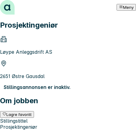
Hopp til innhold
Meny
Prosjektingeniør
Løype Anleggsdrift AS
2651 Østre Gausdal
Stillingsannonsen er inaktiv.
Om jobben
Lagre favoritt
Stillingstittel
Prosjektingeniør