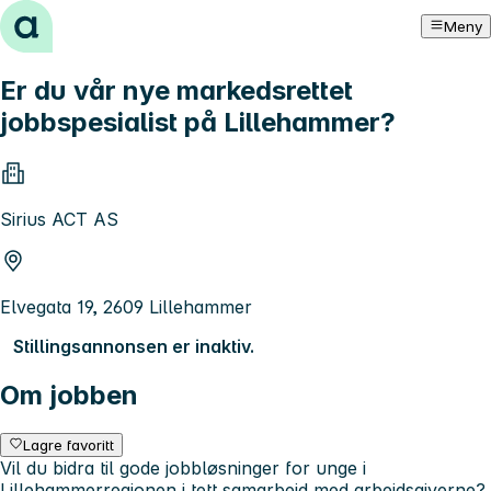
Hopp til innhold
Meny
Er du vår nye markedsrettet
jobbspesialist på Lillehammer?
Sirius ACT AS
Elvegata 19, 2609 Lillehammer
Stillingsannonsen er inaktiv.
Om jobben
Lagre favoritt
Vil du bidra til gode jobbløsninger for unge i
Lillehammerregionen i tett samarbeid med arbeidsgiverne?