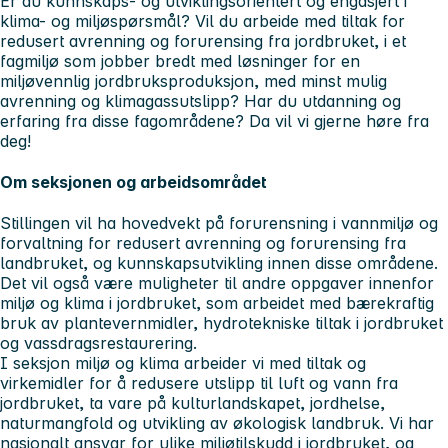
Er du kunnskaps- og utviklingsorientert og engasjert i
klima- og miljøspørsmål? Vil du arbeide med tiltak for
redusert avrenning og forurensing fra jordbruket, i et
fagmiljø som jobber bredt med løsninger for en
miljøvennlig jordbruksproduksjon, med minst mulig
avrenning og klimagassutslipp? Har du utdanning og
erfaring fra disse fagområdene? Da vil vi gjerne høre fra
deg!
Om seksjonen og arbeidsområdet
Stillingen vil ha hovedvekt på forurensning i vannmiljø og
forvaltning for redusert avrenning og forurensing fra
landbruket, og kunnskapsutvikling innen disse områdene.
Det vil også være muligheter til andre oppgaver innenfor
miljø og klima i jordbruket, som arbeidet med bærekraftig
bruk av plantevernmidler, hydrotekniske tiltak i jordbruket
og vassdragsrestaurering.
I seksjon miljø og klima arbeider vi med tiltak og
virkemidler for å redusere utslipp til luft og vann fra
jordbruket, ta vare på kulturlandskapet, jordhelse,
naturmangfold og utvikling av økologisk landbruk. Vi har
nasjonalt ansvar for ulike miljøtilskudd i jordbruket, og