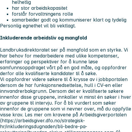
helhetlig
har stor arbeidskapasitet
forstår forvaltningens rolle
samarbeider godt og kommuniserer klart og tydelig
Personlig egnethet vil bli vektlagt.
Inkluderende arbeidsliv og mangfold
Landbruksdirektoratet ser på mangfold som en styrke. Vi
har behov for medarbeidere med ulike kompetanser,
erfaringer og perspektiver for å kunne løse
samfunnsoppdraget vårt på en god måte, og oppfordrer
derfor alle kvalifiserte kandidater til å søke.
Vi oppfordrer videre søkere til å krysse av i jobbportalen
dersom de har funksjonsnedsettelse, hull i CV-en eller
innvandrerbakgrunn. Dersom det er kvalifiserte søkere
innenfor disse gruppene, innkaller vi minst én søker i hver
av gruppene til intervju. For å bli vurdert som søker
innenfor de gruppene som vi nevner over, må du oppfylle
visse krav. Les mer om kravene på Arbeidsgiverportalen
(https://arbeidsgiver.dfo.no/strategisk-
hr/inkluderingsdugnaden/bli-bedre-pa-