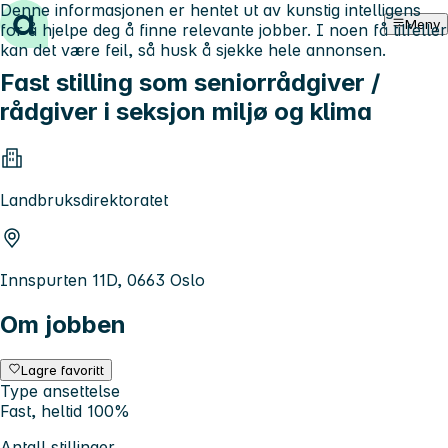
Denne informasjonen er hentet ut av kunstig intelligens
Hopp til innhold
Meny
for å hjelpe deg å finne relevante jobber. I noen få tilfeller
kan det være feil, så husk å sjekke hele annonsen.
Fast stilling som seniorrådgiver /
rådgiver i seksjon miljø og klima
Landbruksdirektoratet
Innspurten 11D, 0663 Oslo
Om jobben
Lagre favoritt
Type ansettelse
Fast, heltid 100%
Antall stillinger