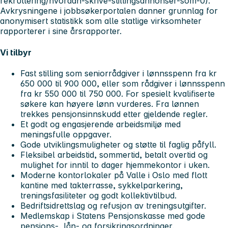
rekruttering/hvordan-skrive-stillingsannonser-som-0).
Avkrysningene i jobbsøkerportalen danner grunnlag for
anonymisert statistikk som alle statlige virksomheter
rapporterer i sine årsrapporter.
Vi tilbyr
Fast stilling som seniorrådgiver i lønnsspenn fra kr
650 000 til 900 000, eller som rådgiver i lønnsspenn
fra kr 550 000 til 750 000. For spesielt kvalifiserte
søkere kan høyere lønn vurderes. Fra lønnen
trekkes pensjonsinnskudd etter gjeldende regler.
Et godt og engasjerende arbeidsmiljø med
meningsfulle oppgaver.
Gode utviklingsmuligheter og støtte til faglig påfyll.
Fleksibel arbeidstid, sommertid, betalt overtid og
mulighet for inntil to dager hjemmekontor i uken.
Moderne kontorlokaler på Valle i Oslo med flott
kantine med takterrasse, sykkelparkering,
treningsfasiliteter og godt kollektivtilbud.
Bedriftsidrettslag og refusjon av treningsutgifter.
Medlemskap i Statens Pensjonskasse med gode
pensjons-, lån- og forsikringsordninger.