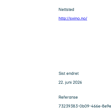
Nettsted
http://svino.no/
Sist endret
22. juni 2026
Referanse
73239383-0b09-466e-8e9