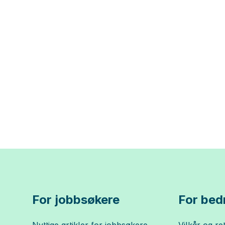
For jobbsøkere
For bedr
Nyttige artikler for jobbsøkere
Vilkår og ret