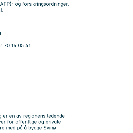
AFP)- og forsikringsordninger.
t.
t.
er
70 14 05 41
 er en av regionens ledende
r for offentlige og private
være med på å bygge Svinø