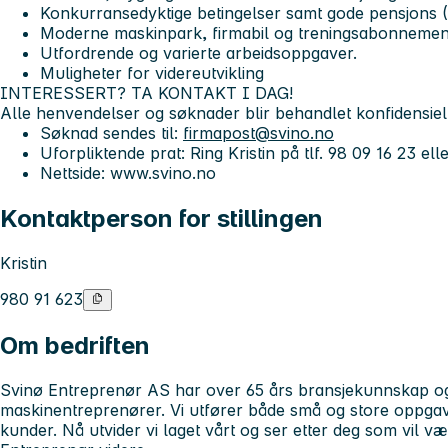
Konkurransedyktige betingelser samt gode pensjons (
Moderne maskinpark, firmabil og treningsabonnemen
Utfordrende og varierte arbeidsoppgaver.
Muligheter for videreutvikling
INTERESSERT? TA KONTAKT I DAG!
Alle henvendelser og søknader blir behandlet konfidensiel
Søknad sendes til:
firmapost@svino.no
Uforpliktende prat:
Ring Kristin på tlf.
98 09 16 23
ell
Nettside:
www.svino.no
Kontaktperson for stillingen
Kristin
980 91 623
Om bedriften
Svinø Entreprenør AS har over 65 års bransjekunnskap og
maskinentreprenører. Vi utfører både små og store oppgave
kunder. Nå utvider vi laget vårt og ser etter deg som vil 