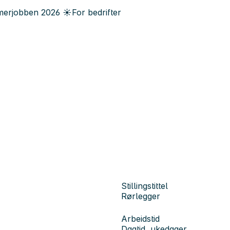
erjobben
2026
☀️
For bedrifter
Stillingstittel
Rørlegger
Arbeidstid
Dagtid, ukedager