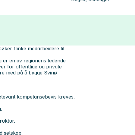
ker flinke medarbeidere til
 er en av regionens ledende
r for offentlige og private
være med på å bygge Svinø
Relevant kompetansebevis kreves.
.
ruktur.
id selskap.