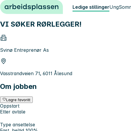
Hopp til innhold
Ledige stillinger
Ung
Somm
VI SØKER RØRLEGGER!
Svinø Entreprenør As
Vasstrandveien 71, 6011 Ålesund
Om jobben
Lagre favoritt
Oppstart
Etter avtale
Type ansettelse
Fast, heltid 100%