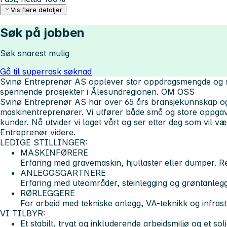
Vis flere detaljer
Søk på jobben
Søk snarest mulig
Gå til superrask søknad
Svinø Entreprenør AS opplever stor oppdragsmengde og sø
spennende prosjekter i Ålesundregionen.
OM OSS
Svinø Entreprenør AS har over 65 års bransjekunnskap og
maskinentreprenører. Vi utfører både små og store oppgave
kunder. Nå utvider vi laget vårt og ser etter deg som vil 
Entreprenør videre.
LEDIGE STILLINGER:
MASKINFØRERE
Erfaring med gravemaskin, hjullaster eller dumper. 
ANLEGGSGARTNERE
Erfaring med uteområder, steinlegging og grøntanlegg
RØRLEGGERE
For arbeid med tekniske anlegg, VA-teknikk og infrast
VI TILBYR:
Et stabilt, trygt og inkluderende arbeidsmiljø og et sol