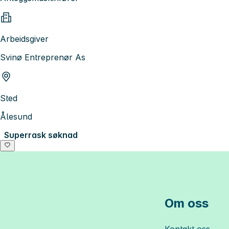
Arbeidsgiver
Svinø Entreprenør As
Sted
Ålesund
Superrask søknad
Om oss
Kontakt oss