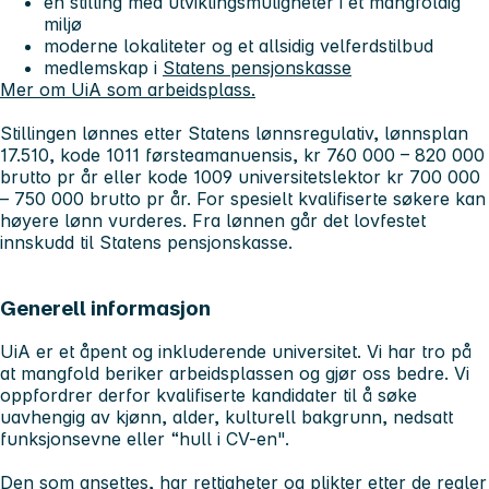
en stilling med utviklingsmuligheter i et mangfoldig
miljø
moderne lokaliteter og et allsidig velferdstilbud
medlemskap i
Statens pensjonskasse
Mer om UiA som arbeidsplass.
Stillingen lønnes etter Statens lønnsregulativ, lønnsplan
17.510, kode 1011 førsteamanuensis, kr 760 000 – 820 000
brutto pr år eller kode 1009 universitetslektor kr 700 000
– 750 000 brutto pr år. For spesielt kvalifiserte søkere kan
høyere lønn vurderes. Fra lønnen går det lovfestet
innskudd til Statens pensjonskasse.
Generell informasjon
UiA er et åpent og inkluderende universitet. Vi har tro på
at mangfold beriker arbeidsplassen og gjør oss bedre. Vi
oppfordrer derfor kvalifiserte kandidater til å søke
uavhengig av kjønn, alder, kulturell bakgrunn, nedsatt
funksjonsevne eller “hull i CV-en".
Den som ansettes, har rettigheter og plikter etter de regler