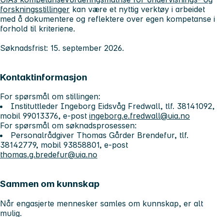
forskningsstillinger
kan være et nyttig verktøy i arbeidet
med å dokumentere og reflektere over egen kompetanse i
forhold til kriteriene.
Søknadsfrist: 15. september 2026.
Kontaktinformasjon
For spørsmål om stillingen:
Instituttleder Ingeborg Eidsvåg Fredwall, tlf. 38141092,
mobil 99013376, e-post
ingeborg.e.fredwall@uia.no
For spørsmål om søknadsprosessen:
Personalrådgiver Thomas Gårder Brendefur, tlf.
38142779, mobil 93858801, e-post
thomas.g.bredefur@uia.no
Sammen om kunnskap
Når engasjerte mennesker samles om kunnskap, er alt
mulig.