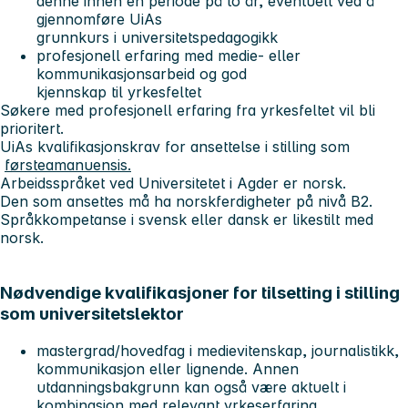
denne innen en periode på to år, eventuelt ved å
gjennomføre UiAs
grunnkurs i universitetspedagogikk
profesjonell erfaring med medie- eller
kommunikasjonsarbeid og god
kjennskap til yrkesfeltet
Søkere med profesjonell erfaring fra yrkesfeltet vil bli
prioritert.
UiAs kvalifikasjonskrav for ansettelse i stilling som
førsteamanuensis.
Arbeidsspråket ved Universitetet i Agder er norsk.
Den som ansettes må ha norskferdigheter på nivå B2.
Språkkompetanse i svensk eller dansk er likestilt med
norsk.
Nødvendige kvalifikasjoner for tilsetting i stilling
som universitetslektor
mastergrad/hovedfag i medievitenskap, journalistikk,
kommunikasjon eller lignende. Annen
utdanningsbakgrunn kan også være aktuelt i
kombinasjon med relevant yrkeserfaring