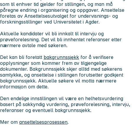
som til enhver tid gjelder for stillingen, og man må
påregne endring i organisering og oppgaver. Ansettelse
foretas av Ansettelsesutvalget for undervisnings- og
forskningsstillinger ved Universitetet i Agder.
Aktuelle kandidater vil bli innkalt til intervju og
prøveforelesning. Det vil bli innhentet referanser etter
nærmere avtale med søkeren.
Det kan bli foretatt
bakgrunnssjekk
for å verifisere
opplysninger som kommer frem av tilgjengelige
dokumenter. Bakgrunnssjekk skjer alltid med søkerens
samtykke, og ansettelse i stillingen forutsetter godkjent
bakgrunnssjekk. Aktuelle søkere vil motta nærmere
informasjon om dette.
Den endelige innstillingen vil være en helhetsvurdering
basert på sakkyndig vurdering, prøveforelesning, intervju,
referanser og eventuell bakgrunnssjekk.
Mer om
ansettelsesprosessen
.