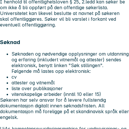
I henhold til offentlighetsloven § 25, 2.ledd kan søker be
om ikke å bli oppført på den offentlige søkerlista.
Universitetet kan likevel beslutte at navnet på søkeren
skal offentliggjøres. Søker vil bli varslet i forkant ved
eventuell offentliggjøring.
Søknad
Søknaden og nødvendige opplysninger om utdanning
og erfaring (inkludert vitnemål og attester) sendes
elektronisk, benytt linken "Søk stillingen".
Følgende må lastes opp elektronisk:
cv
attester og vitnemål
liste over publikasjoner
vitenskapelige arbeider (inntil 10 eller 15)
Søkeren har selv ansvar for å levere fullstendig
dokumentasjon digitalt innen søknadsfristen. All
dokumentasjon må foreligge på et skandinavisk språk eller
engelsk.
UiAs kompetansevurderingsmatrise for undervisnings- og