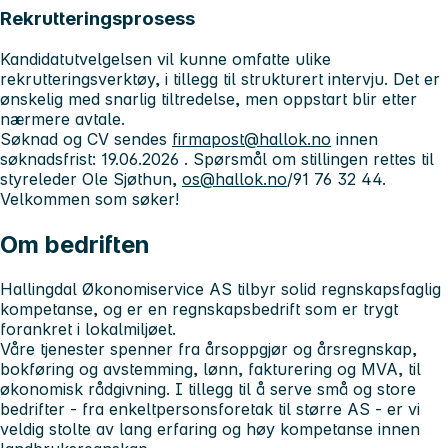
Rekrutteringsprosess
Kandidatutvelgelsen vil kunne omfatte ulike
rekrutteringsverktøy, i tillegg til strukturert intervju. Det er
ønskelig med snarlig tiltredelse, men oppstart blir etter
nærmere avtale.
Søknad og CV sendes
firmapost@hallok.no
innen
søknadsfrist:
19.06.2026
. Spørsmål om stillingen rettes til
styreleder Ole Sjøthun,
os@hallok.no
/91 76 32 44.
Velkommen som søker!
Om bedriften
Hallingdal Økonomiservice AS tilbyr solid regnskapsfaglig
kompetanse, og er en regnskapsbedrift som er trygt
forankret i lokalmiljøet.
Våre tjenester spenner fra årsoppgjør og årsregnskap,
bokføring og avstemming, lønn, fakturering og MVA, til
økonomisk rådgivning. I tillegg til å serve små og store
bedrifter - fra enkeltpersonsforetak til større AS - er vi
veldig stolte av lang erfaring og høy kompetanse innen