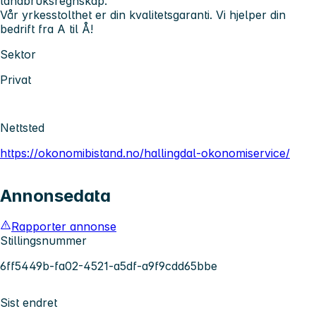
landbruksregnskap.
Vår yrkesstolthet er din kvalitetsgaranti. Vi hjelper din
bedrift fra A til Å!
Sektor
Privat
Nettsted
https://okonomibistand.no/hallingdal-okonomiservice/
Annonsedata
Rapporter annonse
Stillingsnummer
6ff5449b-fa02-4521-a5df-a9f9cdd65bbe
Sist endret