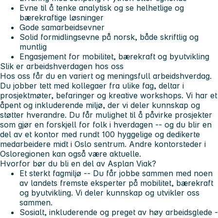
Evne til å tenke analytisk og se helhetlige og
bærekraftige løsninger
Gode samarbeidsevner
Solid formidlingsevne på norsk, både skriftlig og
muntlig
Engasjement for mobilitet, bærekraft og byutvikling
Slik er arbeidshverdagen hos oss
Hos oss får du en variert og meningsfull arbeidshverdag.
Du jobber tett med kollegaer fra ulike fag, deltar i
prosjektmøter, befaringer og kreative workshops. Vi har et
åpent og inkluderende miljø, der vi deler kunnskap og
støtter hverandre. Du får mulighet til å påvirke prosjekter
som gjør en forskjell for folk i hverdagen -- og du blir en
del av et kontor med rundt 100 hyggelige og dedikerte
medarbeidere midt i Oslo sentrum. Andre kontorsteder i
Osloregionen kan også være aktuelle.
Hvorfor bør du bli en del av Asplan Viak?
Et sterkt fagmiljø -- Du får jobbe sammen med noen
av landets fremste eksperter på mobilitet, bærekraft
og byutvikling. Vi deler kunnskap og utvikler oss
sammen.
Sosialt, inkluderende og preget av høy arbeidsglede -