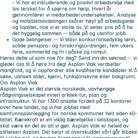
- Vi har et inkluderende og positivt arbeidsmiljø med
lav terskel for å spørre om hjelp. Hvert år
gjennomfører vi medarbeiderundersøkelser. Analyse
og mobilitetsavdelingen skårer høyt på arbeidsglede
og lojalitet, noe vi er stolte av. Vi setter pris på å ha
det hyggelig sammen -- både på og utenfor jobb.
Gode betingelser -- Vi tilbyr konkurransedyktig lønn,
solide pensjons- og forsikringsordninger, fem ukers
ferie, sommertid og fri i påske og romjul.
Høres dette ut som noe for deg? Send inn din søknad -- vi
gleder oss til å høre fra deg! Asplan Viak verdsetter
mangfold, og vi oppfordrer alle kvalifiserte kandidater til å
søke, uansett alder, kjønn, funksjonsevne eller bakgrunn.
Om Asplan Viak
Asplan Viak er det største norskeide, uavhengige
rådgivingsselskapet innen arkitek-tur, plan og
infrastruktur. Vi har 1300 ansatte fordelt på 32 kontorer
over hele landet, og vi har jobbet med
samfunnsplanlegging for norske kommuner helt siden 60-
tallet. Bærekraft er en viktig bærebjelke i selskapet, og
skal være en del av alt vi gjør. Asplan Viak er heleid av
stiftelsen Asplan. Det betyr at overskuddet vårt går tilbake
til selska-pet, og brukes blant annet til innovasjon og til