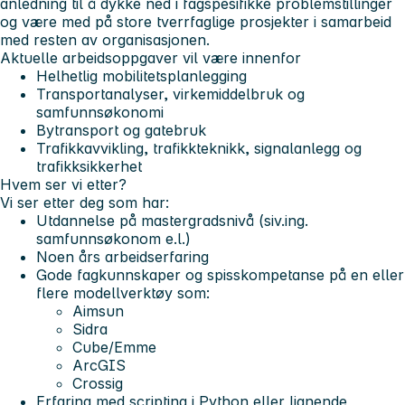
anledning til å dykke ned i fagspesifikke problemstillinger
og være med på store tverrfaglige prosjekter i samarbeid
med resten av organisasjonen.
Aktuelle arbeidsoppgaver vil være innenfor
Helhetlig mobilitetsplanlegging
Transportanalyser, virkemiddelbruk og
samfunnsøkonomi
Bytransport og gatebruk
Trafikkavvikling, trafikkteknikk, signalanlegg og
trafikksikkerhet
Hvem ser vi etter?
Vi ser etter deg som har:
Utdannelse på mastergradsnivå (siv.ing.
samfunnsøkonom e.l.)
Noen års arbeidserfaring
Gode fagkunnskaper og spisskompetanse på en eller
flere modellverktøy som:
Aimsun
Sidra
Cube/Emme
ArcGIS
Crossig
Erfaring med scripting i Python eller lignende