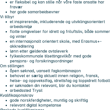
er fleksibel og kan stille når våre faste ansatte har
fravær
har gode samarbeidsevner
Vi tilbyr
et inspirerende, inkluderende og utviklingsorientert
arbeidsmiljø
flotte omgivelser for idrett og friluftsliv, både sommer
og vinter
en internasjonalt orientert skole, med Erasmus+-
akkreditering
lønn etter gjeldende avtaleverk
fylkeskommunale tilsettingsvilkår med gode
pensjons- og forsikringsordninger
Om stillingen
åpen søknad, uansett fagkombinasjon
behovet er særlig aktuelt innen religion, fransk,
helse- og oppvekstfag, idrettsfag og toppidrett fotball
er søknaden din relevant, blir du kontaktet
arbeidssted Trysil
Kvalifikasjonskrav
gode norskferdigheter, muntlig og skriftlig
relevant digital kompetanse
Ønskede kvalifikasjoner