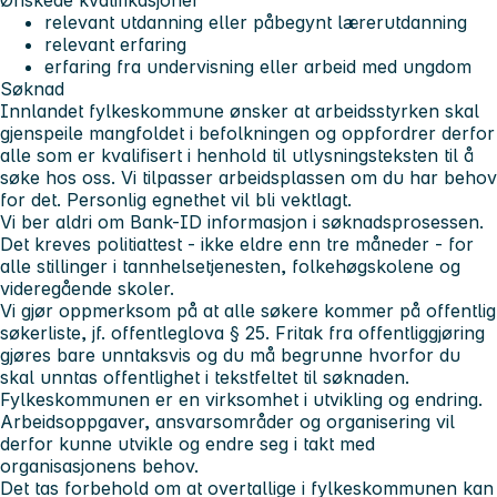
relevant utdanning eller påbegynt lærerutdanning
relevant erfaring
erfaring fra undervisning eller arbeid med ungdom
Søknad
Innlandet fylkeskommune ønsker at arbeidsstyrken skal
gjenspeile mangfoldet i befolkningen og oppfordrer derfor
alle som er kvalifisert i henhold til utlysningsteksten til å
søke hos oss. Vi tilpasser arbeidsplassen om du har behov
for det. Personlig egnethet vil bli vektlagt.
Vi ber aldri om Bank-ID informasjon i søknadsprosessen.
Det kreves politiattest - ikke eldre enn tre måneder - for
alle stillinger i tannhelsetjenesten, folkehøgskolene og
videregående skoler.
Vi gjør oppmerksom på at alle søkere kommer på offentlig
søkerliste, jf. offentleglova § 25. Fritak fra offentliggjøring
gjøres bare unntaksvis og du må begrunne hvorfor du
skal unntas offentlighet i tekstfeltet til søknaden.
Fylkeskommunen er en virksomhet i utvikling og endring.
Arbeidsoppgaver, ansvarsområder og organisering vil
derfor kunne utvikle og endre seg i takt med
organisasjonens behov.
Det tas forbehold om at overtallige i fylkeskommunen kan