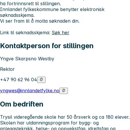
ha fortrinnsrett til stillingen.
Innlandet fylkeskommune benytter elektronisk
søknadsskjema.
Vi ser fram til å motta søknaden din.
Link til søknadsskjema:
Søk her
Kontaktperson for stillingen
Yngve Skarpsno Westby
Rektor
+47 90 62 96 04
yngwes@innlandetfylke.no
Om bedriften
Trysil videregående skole har 50 årsverk og ca 180 elever.
Skolen har utdanningsprogram for bygg- og
anleggsteknikk, helse- og oppvekstfag, idrettsfag og