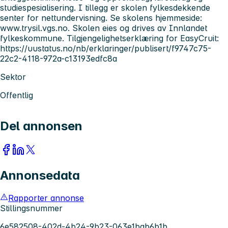
studiespesialisering. I tillegg er skolen fylkesdekkende
senter for nettundervisning. Se skolens hjemmeside:
www.trysil.vgs.no. Skolen eies og drives av Innlandet
fylkeskommune. Tilgjengelighetserklæring for EasyCruit:
https://uustatus.no/nb/erklaringer/publisert/f9747c75-
22c2-4118-972a-c13193edfc8a
Sektor
Offentlig
Del annonsen
Annonsedata
Rapporter annonse
Stillingsnummer
6e582508-402d-4b24-9b23-063e1bab6b1b