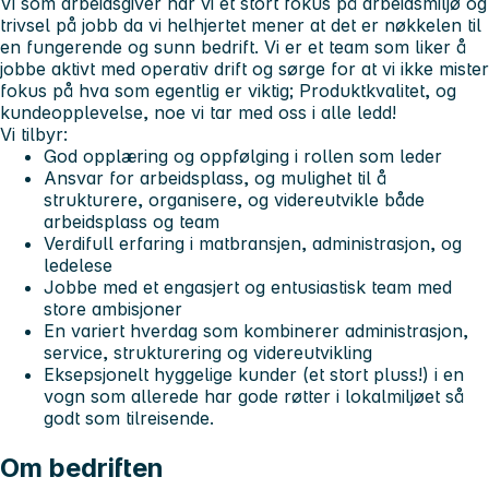
Vi som arbeidsgiver har vi et stort fokus på arbeidsmiljø og
trivsel på jobb da vi helhjertet mener at det er nøkkelen til
en fungerende og sunn bedrift. Vi er et team som liker å
jobbe aktivt med operativ drift og sørge for at vi ikke mister
fokus på hva som egentlig er viktig; Produktkvalitet, og
kundeopplevelse, noe vi tar med oss i alle ledd!
Vi tilbyr:
God opplæring og oppfølging i rollen som leder
Ansvar for arbeidsplass, og mulighet til å
strukturere, organisere, og videreutvikle både
arbeidsplass og team
Verdifull erfaring i matbransjen, administrasjon, og
ledelese
Jobbe med et engasjert og entusiastisk team med
store ambisjoner
En variert hverdag som kombinerer administrasjon,
service, strukturering og videreutvikling
Eksepsjonelt hyggelige kunder (et stort pluss!) i en
vogn som allerede har gode røtter i lokalmiljøet så
godt som tilreisende.
Om bedriften