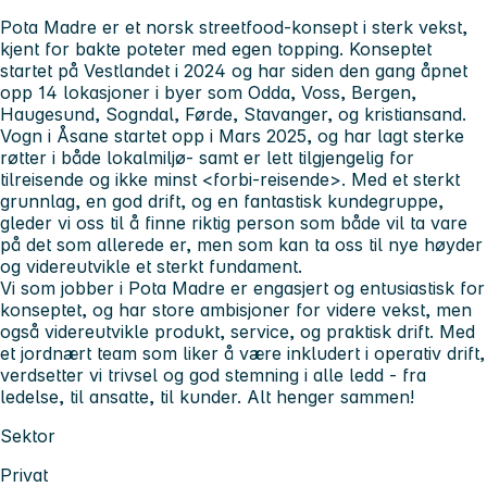
Pota Madre er et norsk streetfood-konsept i sterk vekst,
kjent for bakte poteter med egen topping. Konseptet
startet på Vestlandet i 2024 og har siden den gang åpnet
opp 14 lokasjoner i byer som Odda, Voss, Bergen,
Haugesund, Sogndal, Førde, Stavanger, og kristiansand.
Vogn i Åsane startet opp i Mars 2025, og har lagt sterke
røtter i både lokalmiljø- samt er lett tilgjengelig for
tilreisende og ikke minst <forbi-reisende>. Med et sterkt
grunnlag, en god drift, og en fantastisk kundegruppe,
gleder vi oss til å finne riktig person som både vil ta vare
på det som allerede er, men som kan ta oss til nye høyder
og videreutvikle et sterkt fundament.
Vi som jobber i Pota Madre er engasjert og entusiastisk for
konseptet, og har store ambisjoner for videre vekst, men
også videreutvikle produkt, service, og praktisk drift. Med
et jordnært team som liker å være inkludert i operativ drift,
verdsetter vi trivsel og god stemning i alle ledd - fra
ledelse, til ansatte, til kunder. Alt henger sammen!
Sektor
Privat