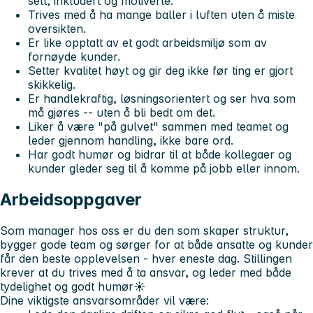
sett, inkludert og motiverte.
Trives med å ha mange baller i luften uten å miste
oversikten.
Er like opptatt av et godt arbeidsmiljø som av
fornøyde kunder.
Setter kvalitet høyt og gir deg ikke før ting er gjort
skikkelig.
Er handlekraftig, løsningsorientert og ser hva som
må gjøres -- uten å bli bedt om det.
Liker å være "på gulvet" sammen med teamet og
leder gjennom handling, ikke bare ord.
Har godt humør og bidrar til at både kollegaer og
kunder gleder seg til å komme på jobb eller innom.
Arbeidsoppgaver
Som manager hos oss er du den som skaper struktur,
bygger gode team og sørger for at både ansatte og kunder
får den beste opplevelsen - hver eneste dag. Stillingen
krever at du trives med å ta ansvar, og leder med både
tydelighet og godt humør☀️
Dine viktigste ansvarsområder vil være: