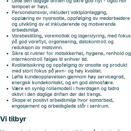
Lede den daglige driften og sikre god flyt - også når
tempoet er høyt.
Personalansvar, inkludert vaktplanlegging,
opplæring av nyansatte, oppfølging av medarbeidere
og utvikling av et inkluderende og motiverende
arbeidsmiljø.
Varebestilling, varemottak og lagerstyring, med fokus
på god vareflyt, organisering, datokontroll og
reduksjon av matsvinn.
Sikre at rutiner for matsikkerhet, hygiene, renhold og
internkontroll følges til enhver tid.
Kvalitetssikring og oppfølging av ansatte og produkt
med stort fokus på jevn- og høy kvalitet.
Løfte kundeopplevelsen gjennom høy servicegrad,
energisk kundekontakt, og en god atmosfære.
Være en synlig rollemodell i hverdagen og bidra
aktivt i den daglige driften der det trengs.
Skape et positivt arbeidsmiljø hvor samarbeid,
engasjement og arbeidsglede står i sentrum.
Vi tilbyr