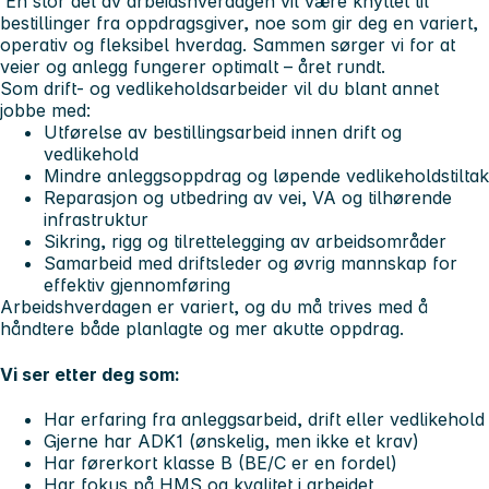
En stor del av arbeidshverdagen vil være knyttet til
bestillinger fra oppdragsgiver, noe som gir deg en variert,
operativ og fleksibel hverdag. Sammen sørger vi for at
veier og anlegg fungerer optimalt – året rundt.
Som drift- og vedlikeholdsarbeider vil du blant annet
jobbe med:
Utførelse av bestillingsarbeid innen drift og
vedlikehold
Mindre anleggsoppdrag og løpende vedlikeholdstiltak
Reparasjon og utbedring av vei, VA og tilhørende
infrastruktur
Sikring, rigg og tilrettelegging av arbeidsområder
Samarbeid med driftsleder og øvrig mannskap for
effektiv gjennomføring
Arbeidshverdagen er variert, og du må trives med å
håndtere både planlagte og mer akutte oppdrag.
Vi ser etter deg som:
Har erfaring fra anleggsarbeid, drift eller vedlikehold
Gjerne har ADK1 (ønskelig, men ikke et krav)
Har førerkort klasse B (BE/C er en fordel)
Har fokus på HMS og kvalitet i arbeidet