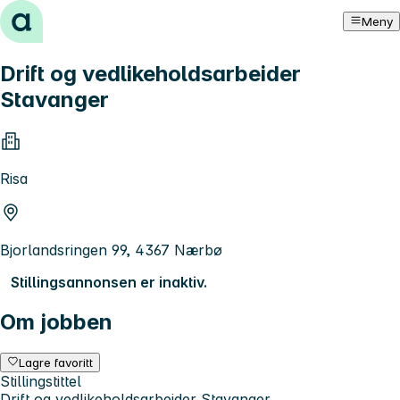
Hopp til innhold
Meny
Drift og vedlikeholdsarbeider
Stavanger
Risa
Bjorlandsringen 99, 4367 Nærbø
Stillingsannonsen er inaktiv.
Om jobben
Lagre favoritt
Stillingstittel
Drift og vedlikeholdsarbeider Stavanger