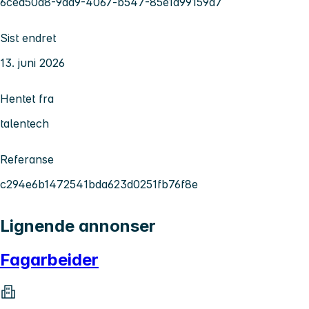
6ced50a8-9aa9-4067-b547-85e1a99159a7
Sist endret
13. juni 2026
Hentet fra
talentech
Referanse
c294e6b1472541bda623d0251fb76f8e
Lignende annonser
Fagarbeider