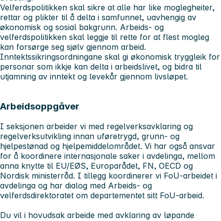
Velferdspolitikken skal sikre at alle har like moglegheiter,
rettar og plikter til å delta i samfunnet, uavhengig av
økonomisk og sosial bakgrunn. Arbeids- og
velferdspolitikken skal leggje til rette for at flest mogleg
kan forsørge seg sjølv gjennom arbeid.
Inntektssikringsordningane skal gi økonomisk tryggleik for
personar som ikkje kan delta i arbeidslivet, og bidra til
utjamning av inntekt og levekår gjennom livsløpet.
Arbeidsoppgåver
I seksjonen arbeider vi med regelverksavklaring og
regelverksutvikling innan uføretrygd, grunn- og
hjelpestønad og hjelpemiddelområdet. Vi har også ansvar
for å koordinere internasjonale saker i avdelinga, mellom
anna knytte til EU/EØS, Europarådet, FN, OECD og
Nordisk ministerråd. I tillegg koordinerer vi FoU-arbeidet i
avdelinga og har dialog med Arbeids- og
velferdsdirektoratet om departementet sitt FoU-arbeid.
Du vil i hovudsak arbeide med avklaring av løpande