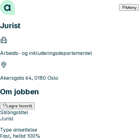
Hopp til innhold
Meny
Jurist
Arbeids- og inkluderingsdepartementet
Akersgata 64, 0180 Oslo
Om jobben
Lagre favoritt
Stillingstittel
Jurist
Type ansettelse
Fast, heltid 100%