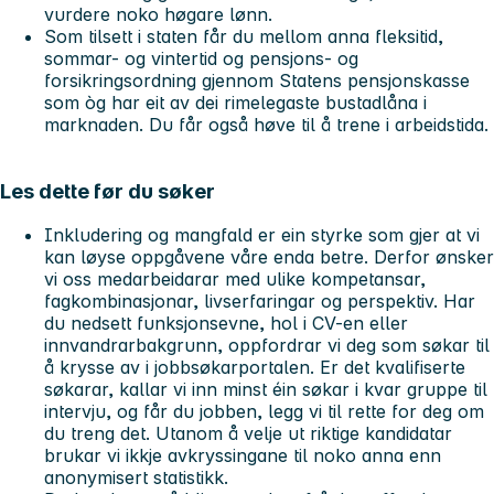
vurdere noko høgare lønn.
Som tilsett i staten får du mellom anna fleksitid,
sommar- og vintertid og pensjons- og
forsikringsordning gjennom Statens pensjonskasse
som òg har eit av dei rimelegaste bustadlåna i
marknaden. Du får også høve til å trene i arbeidstida.
Les dette før du søker
Inkludering og mangfald er ein styrke som gjer at vi
kan løyse oppgåvene våre enda betre. Derfor ønsker
vi oss medarbeidarar med ulike kompetansar,
fagkombinasjonar, livserfaringar og perspektiv. Har
du nedsett funksjonsevne, hol i CV-en eller
innvandrarbakgrunn, oppfordrar vi deg som søkar til
å krysse av i jobbsøkarportalen. Er det kvalifiserte
søkarar, kallar vi inn minst éin søkar i kvar gruppe til
intervju, og får du jobben, legg vi til rette for deg om
du treng det. Utanom å velje ut riktige kandidatar
brukar vi ikkje avkryssingane til noko anna enn
anonymisert statistikk.