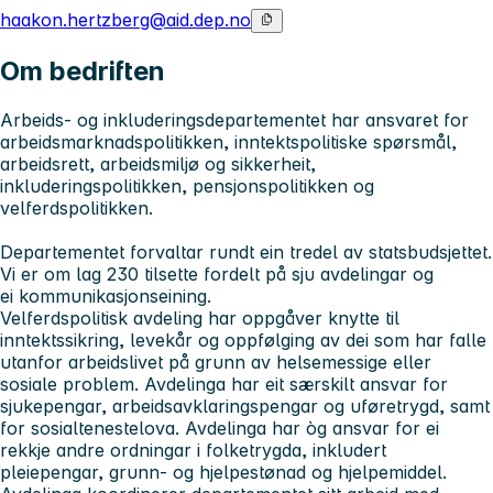
haakon.hertzberg@aid.dep.no
Om bedriften
Arbeids- og inkluderingsdepartementet
har ansvaret for
arbeidsmarknadspolitikken, inntektspolitiske spørsmål,
arbeidsrett, arbeidsmiljø og sikkerheit,
inkluderingspolitikken, pensjonspolitikken og
velferdspolitikken.
Departementet forvaltar rundt ein tredel av statsbudsjettet.
Vi er om lag 230 tilsette fordelt på sju avdelingar og
ei kommunikasjonseining.
Velferdspolitisk avdeling
har oppgåver knytte til
inntektssikring, levekår og oppfølging av dei som har falle
utanfor arbeidslivet på grunn av helsemessige eller
sosiale problem. Avdelinga har eit særskilt ansvar for
sjukepengar, arbeidsavklaringspengar og uføretrygd, samt
for sosialtenestelova. Avdelinga har òg ansvar for ei
rekkje andre ordningar i folketrygda, inkludert
pleiepengar, grunn- og hjelpestønad og hjelpemiddel.