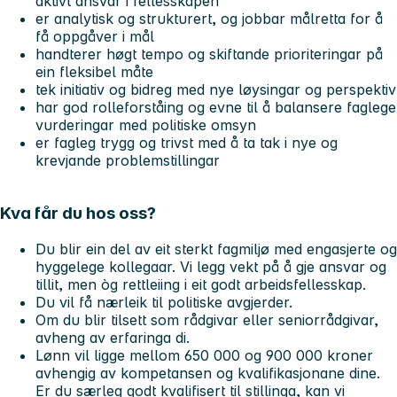
aktivt ansvar i fellesskapen
er analytisk og strukturert, og jobbar målretta for å
få oppgåver i mål
handterer høgt tempo og skiftande prioriteringar på
ein fleksibel måte
tek initiativ og bidreg med nye løysingar og perspektiv
har god rolleforståing og evne til å balansere faglege
vurderingar med politiske omsyn
er fagleg trygg og trivst med å ta tak i nye og
krevjande problemstillingar
Kva får du hos oss?
Du blir ein del av eit sterkt fagmiljø med engasjerte og
hyggelege kollegaar. Vi legg vekt på å gje ansvar og
tillit, men òg rettleiing i eit godt arbeidsfellesskap.
Du vil få nærleik til politiske avgjerder.
Om du blir tilsett som rådgivar eller seniorrådgivar,
avheng av erfaringa di.
Lønn vil ligge mellom 650 000 og 900 000 kroner
avhengig av kompetansen og kvalifikasjonane dine.
Er du særleg godt kvalifisert til stillinga, kan vi