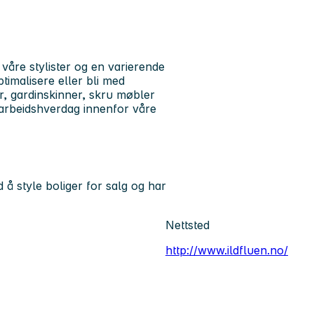
våre stylister og en varierende
timalisere eller bli med
r, gardinskinner, skru møbler
 arbeidshverdag innenfor våre
 å style boliger for salg og har
Nettsted
http://www.ildfluen.no/