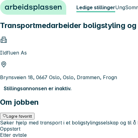
Hopp til innhold
Ledige stillinger
Ung
Somm
Transportmedarbeider boligstyling og f
Ildfluen As
Brynsveien 18, 0667 Oslo, Oslo, Drammen, Frogn
Stillingsannonsen er inaktiv.
Om jobben
Lagre favoritt
Søker hjelp med transport i et boligstylingsselskap og til å h
Oppstart
Etter avtale