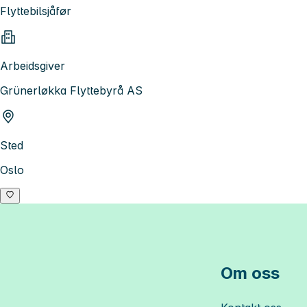
Flyttebilsjåfør
Arbeidsgiver
Grünerløkka Flyttebyrå AS
Sted
Oslo
Om oss