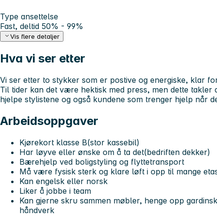
Type ansettelse
Fast, deltid 50% - 99%
Vis flere detaljer
Hva vi ser etter
Vi ser etter to stykker som er postive og energiske, klar for 
Til tider kan det være hektisk med press, men dette takler d
hjelpe stylistene og også kundene som trenger hjelp når de f
Arbeidsoppgaver
Kjørekort klasse B(stor kassebil)
Har løyve eller ønske om å ta det(bedriften dekker)
Bærehjelp ved boligstyling og flyttetransport
Må være fysisk sterk og klare løft i opp til mange etas
Kan engelsk eller norsk
Liker å jobbe i team
Kan gjerne skru sammen møbler, henge opp gardinski
håndverk