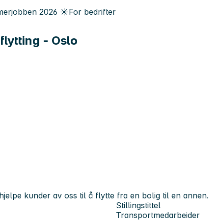
erjobben
2026
☀️
For bedrifter
lytting - Oslo
jelpe kunder av oss til å flytte fra en bolig til en annen.
Stillingstittel
Transportmedarbeider