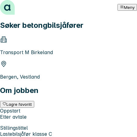
Hopp til innhold
Meny
Søker betongbilsjåfører
Transport M Birkeland
Bergen, Vestland
Om jobben
Lagre favoritt
Oppstart
Etter avtale
Stillingstittel
Lastebilsjåfør klasse C