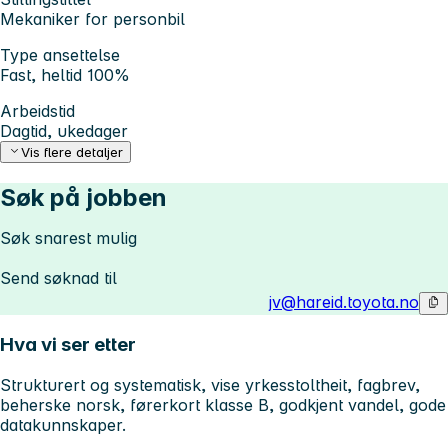
Mekaniker for personbil
Type ansettelse
Fast, heltid 100%
Arbeidstid
Dagtid, ukedager
Vis flere detaljer
Søk på jobben
Søk snarest mulig
Send søknad til
jv@hareid.toyota.no
Hva vi ser etter
Strukturert og systematisk, vise yrkesstoltheit, fagbrev,
beherske norsk, førerkort klasse B, godkjent vandel, gode
datakunnskaper.