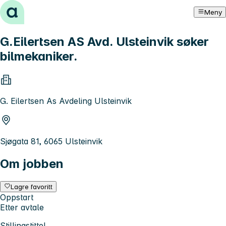
Hopp til innhold
Meny
G.Eilertsen AS Avd. Ulsteinvik søker
bilmekaniker.
G. Eilertsen As Avdeling Ulsteinvik
Sjøgata 81, 6065 Ulsteinvik
Om jobben
Lagre favoritt
Oppstart
Etter avtale
Stillingstittel