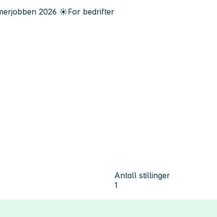
erjobben
2026
☀️
For bedrifter
Antall stillinger
1