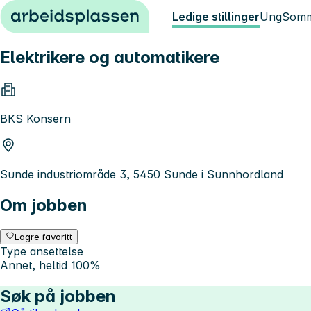
Hopp til innhold
Ledige stillinger
Ung
Somm
Elektrikere og automatikere
BKS Konsern
Sunde industriområde 3, 5450 Sunde i Sunnhordland
Om jobben
Lagre favoritt
Type ansettelse
Annet, heltid 100%
Søk på jobben