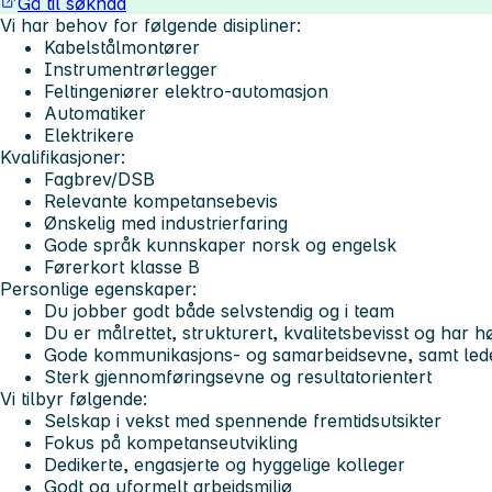
Gå til søknad
Vi har behov for følgende disipliner:
Kabelstålmontører
Instrumentrørlegger
Feltingeniører elektro-automasjon
Automatiker
Elektrikere
Kvalifikasjoner:
Fagbrev/DSB
Relevante kompetansebevis
Ønskelig med industrierfaring
Gode språk kunnskaper norsk og engelsk
Førerkort klasse B
Personlige egenskaper:
Du jobber godt både selvstendig og i team
Du er målrettet, strukturert, kvalitetsbevisst og har
Gode kommunikasjons- og samarbeidsevne, samt lede
Sterk gjennomføringsevne og resultatorientert
Vi tilbyr følgende:
Selskap i vekst med spennende fremtidsutsikter
Fokus på kompetanseutvikling
Dedikerte, engasjerte og hyggelige kolleger
Godt og uformelt arbeidsmiljø