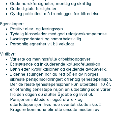
Gode norskferdigheter, muntlig og skriftlig
Gode digitale ferdigheter
Gyldig politiattest må framlegges før tiltredelse
Egenskaper:
Positivt elev- og læringssyn
Tydelig klasseleder med god relasjonskompetanse
Løsningsorientert og samarbeidsvillig
Personlig egnethet vil bli vektlagt
Vi tilbyr:
Varierte og meningsfulle arbeidsoppgaver
Et støttende og inkluderende kollegafellesskap
Lønn etter kvalifikasjoner og gjeldende avtaleverk.
I denne stillingen har du rett på en av Norges
sikreste pensjonsordninger: offentlig tjenestepensjon.
Der de fleste tjenestepensjoner kun utbetales i 10 år,
er offentlig tjenestepe nsjon en utbetaling som varer
fra den dagen du slutter å jobbe og livet ut.
Pensjonen inkluderer også uføre - og
etterlattepensjon hvis noe uventet skulle skje. I
Kragerø kommune blir alle ansatte medlem av