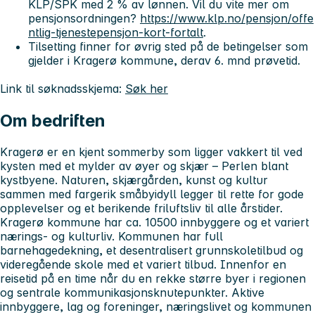
KLP/SPK med 2 % av lønnen. Vil du vite mer om
pensjonsordningen?
https://www.klp.no/pensjon/offe
ntlig-tjenestepensjon-kort-fortalt
.
Tilsetting finner for øvrig sted på de betingelser som
gjelder i Kragerø kommune, derav 6. mnd prøvetid.
Link til søknadsskjema:
Søk her
Om bedriften
Kragerø er en kjent sommerby som ligger vakkert til ved
kysten med et mylder av øyer og skjær – Perlen blant
kystbyene. Naturen, skjærgården, kunst og kultur
sammen med fargerik småbyidyll legger til rette for gode
opplevelser og et berikende friluftsliv til alle årstider.
Kragerø kommune har ca. 10500 innbyggere og et variert
nærings- og kulturliv. Kommunen har full
barnehagedekning, et desentralisert grunnskoletilbud og
videregående skole med et variert tilbud. Innenfor en
reisetid på en time når du en rekke større byer i regionen
og sentrale kommunikasjonsknutepunkter. Aktive
innbyggere, lag og foreninger, næringslivet og kommunen