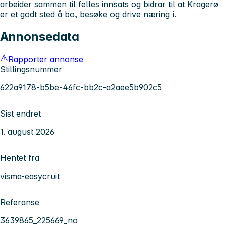
arbeider sammen til felles innsats og bidrar til at Kragerø
er et godt sted å bo, besøke og drive næring i.
Annonsedata
Rapporter annonse
Stillingsnummer
622a9178-b5be-46fc-bb2c-a2aee5b902c5
Sist endret
1. august 2026
Hentet fra
visma-easycruit
Referanse
3639865_225669_no