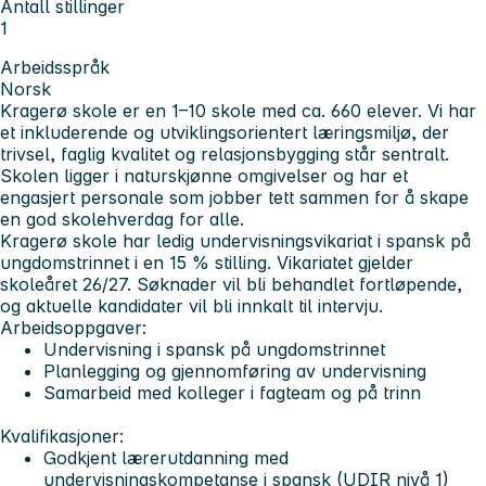
Antall stillinger
1
Arbeidsspråk
Norsk
Kragerø skole er en 1–10 skole med ca. 660 elever. Vi har
et inkluderende og utviklingsorientert læringsmiljø, der
trivsel, faglig kvalitet og relasjonsbygging står sentralt.
Skolen ligger i naturskjønne omgivelser og har et
engasjert personale som jobber tett sammen for å skape
en god skolehverdag for alle.
Kragerø skole har ledig undervisningsvikariat i spansk på
ungdomstrinnet i en 15 % stilling. Vikariatet gjelder
skoleåret 26/27. Søknader vil bli behandlet fortløpende,
og aktuelle kandidater vil bli innkalt til intervju.
Arbeidsoppgaver
:
Undervisning i spansk på ungdomstrinnet
Planlegging og gjennomføring av undervisning
Samarbeid med kolleger i fagteam og på trinn
Kvalifikasjoner:
Godkjent lærerutdanning med
undervisningskompetanse i spansk (UDIR nivå 1)