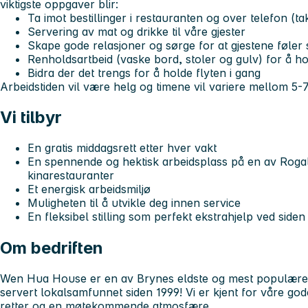
viktigste oppgaver blir:
Ta imot bestillinger i restauranten og over telefon (t
Servering av mat og drikke til våre gjester
Skape gode relasjoner og sørge for at gjestene føler s
Renholdsartbeid (vaske bord, stoler og gulv) for å 
Bidra der det trengs for å holde flyten i gang
Arbeidstiden vil være helg og timene vil variere mellom 5-7
Vi tilbyr
En gratis middagsrett etter hver vakt
En spennende og hektisk arbeidsplass på en av Rog
kinarestauranter
Et energisk arbeidsmiljø
Muligheten til å utvikle deg innen service
En fleksibel stilling som perfekt ekstrahjelp ved siden
Om bedriften
Wen Hua House er en av Brynes eldste og mest populære ki
servert lokalsamfunnet siden 1999! Vi er kjent for våre go
retter og en møtekommende atmosfære.