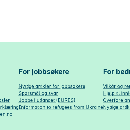
For jobbsøkere
For bedr
Nyttige artikler for jobbsøkere
Vilkår og ret
Spørsmål og svar
Hjelp til inn
sler
Jobbe i utlandet (EURES)
Overføre a
erklæring
Information to refugees from Ukraine
Nyttige artik
sen.no