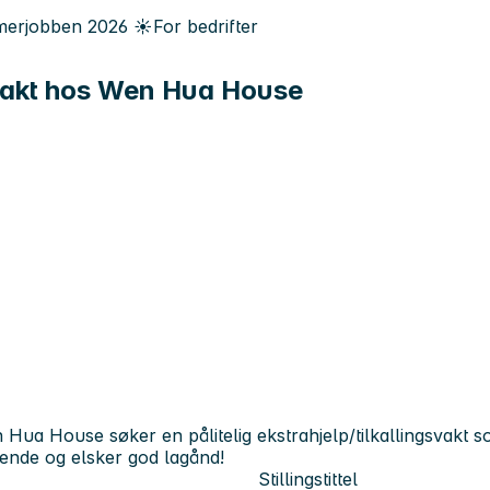
erjobben
2026
☀️
For bedrifter
ngsvakt hos Wen Hua House
n Hua House søker en pålitelig ekstrahjelp/tilkallingsvakt so
gående og elsker god lagånd!
Stillingstittel