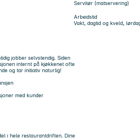
Servitør (matservering)
Arbeidstid
Vakt, dagtid og kveld, lørd
tidig jobber selvstendig. Siden
jonen internt på kjøkkenet ofte
e og tar initiativ naturlig!
ansjen
elasjoner med kunder
e
el i hele restaurantdriften. Dine