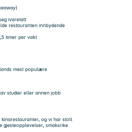
akeaway)
eg ivaretatt
holde restauranten innbydende
,5 timer per vakt
alands mest populære
 av studier eller annen jobb
narestauranter, og vi har stolt
de gjesteopplevelser, smaksrike