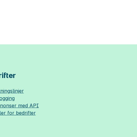
ifter
ningslinjer
logging
nnonser med API
ler for bedrifter