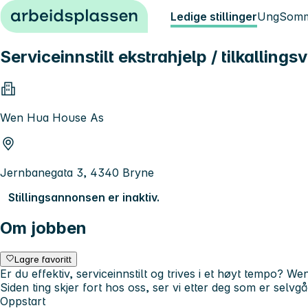
Hopp til innhold
Ledige stillinger
Ung
Somm
Serviceinnstilt ekstrahjelp / tilkalli
Wen Hua House As
Jernbanegata 3, 4340 Bryne
Stillingsannonsen er inaktiv.
Om jobben
Lagre favoritt
Er du effektiv, serviceinnstilt og trives i et høyt tempo? We
Siden ting skjer fort hos oss, ser vi etter deg som er selv
Oppstart