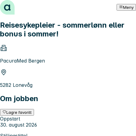
Hopp til innhold
Meny
Reisesykepleier - sommerlønn eller
bonus i sommer!
PacuraMed Bergen
5282 Lonevåg
Om jobben
Lagre favoritt
Oppstart
30. august 2026
Stillingstittel