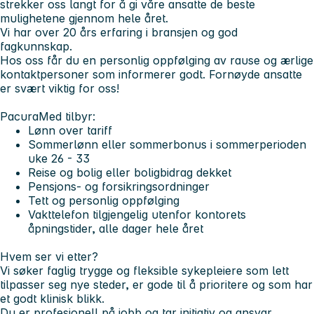
strekker oss langt for å gi våre ansatte de beste
mulighetene gjennom hele året.
Vi har over 20 års erfaring i bransjen og god
fagkunnskap.
Hos oss får du en personlig oppfølging av rause og ærlige
kontaktpersoner som informerer godt. Fornøyde ansatte
er svært viktig for oss!
PacuraMed tilbyr:
Lønn over tariff
Sommerlønn eller sommerbonus i sommerperioden
uke 26 - 33
Reise og bolig eller boligbidrag dekket
Pensjons- og forsikringsordninger
Tett og personlig oppfølging
Vakttelefon tilgjengelig utenfor kontorets
åpningstider, alle dager hele året
Hvem ser vi etter?
Vi søker faglig trygge og fleksible sykepleiere som lett
tilpasser seg nye steder, er gode til å prioritere og som har
et godt klinisk blikk.
Du er profesjonell på jobb og tar initiativ og ansvar.