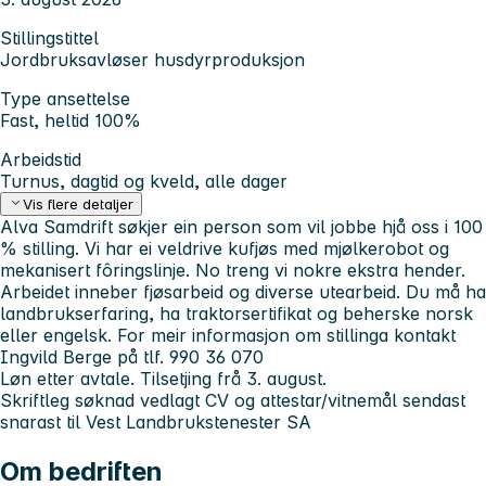
Stillingstittel
Jordbruksavløser husdyrproduksjon
Type ansettelse
Fast, heltid 100%
Arbeidstid
Turnus, dagtid og kveld, alle dager
Vis flere detaljer
Alva Samdrift søkjer ein person som vil jobbe hjå oss i 100
% stilling. Vi har ei veldrive kufjøs med mjølkerobot og
mekanisert fôringslinje. No treng vi nokre ekstra hender.
Arbeidet inneber fjøsarbeid og diverse utearbeid. Du må ha
landbrukserfaring, ha traktorsertifikat og beherske norsk
eller engelsk. For meir informasjon om stillinga kontakt
Ingvild Berge på tlf. 990 36 070
Løn etter avtale. Tilsetjing frå 3. august.
Skriftleg søknad vedlagt CV og attestar/vitnemål sendast
snarast til Vest Landbrukstenester SA
Om bedriften