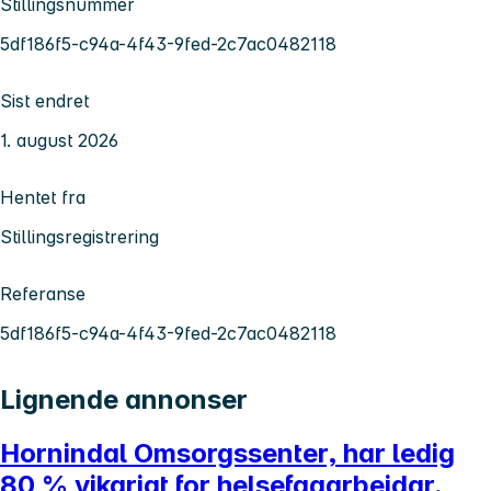
Stillingsnummer
5df186f5-c94a-4f43-9fed-2c7ac0482118
Sist endret
1. august 2026
Hentet fra
Stillingsregistrering
Referanse
5df186f5-c94a-4f43-9fed-2c7ac0482118
Lignende annonser
Hornindal Omsorgssenter, har ledig
80 % vikariat for helsefagarbeidar.