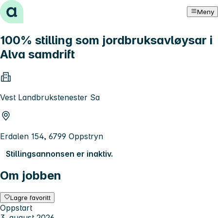
Hopp til innhold
Meny
100% stilling som jordbruksavløysar i
Alva samdrift
Vest Landbrukstenester Sa
Erdalen 154, 6799 Oppstryn
Stillingsannonsen er inaktiv.
Om jobben
Lagre favoritt
Oppstart
3. august 2026