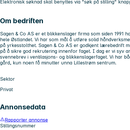
Elektronisk søknad skal benyttes via
"søk på stilling"
knapp
Om bedriften
Sagen & Co AS er et blikkenslager firma som siden 1991 h
hele Østlandet. Vi har som mål å utføre solid håndverksmes
på yrkesstolthet. Sagen & Co AS er godkjent lærebedrif
på å sikre god rekrutering innenfor faget. I dag er vi syv a
svennebrev i ventilasjons- og blikkenslagerfaget. Vi har 
gård, kun noen få minutter unna Lillestrøm sentrum.
Sektor
Privat
Annonsedata
Rapporter annonse
Stillingsnummer