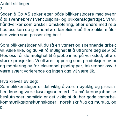
Antall stillinger
3
Sagen & Co AS søker etter både
blikkenslagere med sven
å ta svennebrev i ventilasjons- og blikkenslagerfaget. Vi v
håndverker som ønsker omskolering, eller andre med rele
hos oss kan du gjennomføre læretiden på flere ulike måter, 
den veien som passer deg best.
Som blikkenslager vil du få en variert og spennende arbe
vil være like, og du vil få mulighet til å utfordre deg selv
Hos oss får du mulighet til å jobbe inne på verksted, utfør
større prosjekter. Vi utfører oppdrag som produksjon av b
og montering av for eksempel pipetopper, takrenner osv.
være svært varierende og ingen dag vil være lik.
Hva kreves av deg:
Som blikkenslager er det viktig å være nøyaktig og presis i
hendene og være løsningsorientert. Du må kunne jobbe sel
beslutninger, samtidig er det viktig at du har gode samarb
kommunikasjonskunnskaper i norsk skriftlig og muntlig, og
b.