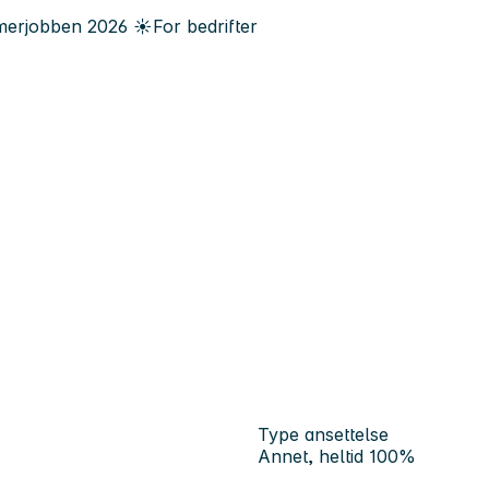
erjobben
2026
☀️
For bedrifter
Type ansettelse
Annet, heltid 100%