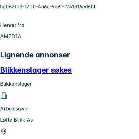
5db82fc3-f70b-4a6e-9e9f-f231316ed6bf
Hentet fra
AMEDIA
Lignende annonser
Blikkenslager søkes
Blikkenslager
Arbeidsgiver
Løfte Blikk As