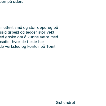
en på siden.
ar utført små og stor oppdrag på
sig arbeid og legger stor vekt
t med ønske om å kunne være med
nsatte, hvor de fleste har
både verksted og kontor på Tomt
Sist endret