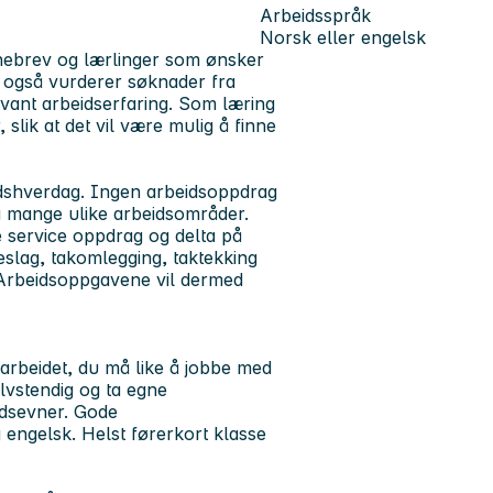
Arbeidsspråk
Norsk eller engelsk
nebrev og lærlinger
som ønsker
il også vurderer søknader fra
vant arbeidserfaring. Som læring
slik at det vil være mulig å finne
idshverdag. Ingen arbeidsoppdrag
 på mange ulike arbeidsområder.
e service oppdrag og delta på
eslag, takomlegging, taktekking
 Arbeidsoppgavene vil dermed
 arbeidet, du må like å jobbe med
vstendig og ta egne
eidsevner. Gode
 engelsk. Helst førerkort klasse