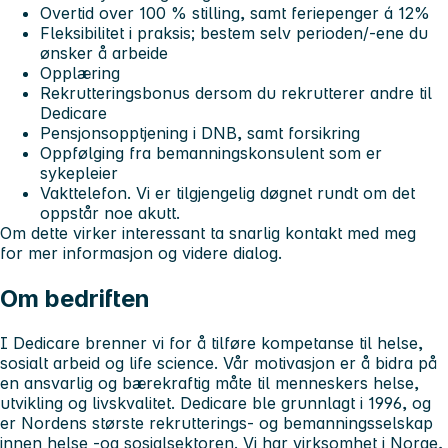
Overtid over 100 % stilling, samt feriepenger á 12%
Fleksibilitet i praksis; bestem selv perioden/-ene du
ønsker å arbeide
Opplæring
Rekrutteringsbonus dersom du rekrutterer andre til
Dedicare
Pensjonsopptjening i DNB, samt forsikring
Oppfølging fra bemanningskonsulent som er
sykepleier
Vakttelefon. Vi er tilgjengelig døgnet rundt om det
oppstår noe akutt.
Om dette virker interessant ta snarlig kontakt med meg
for mer informasjon og videre dialog.
Om bedriften
I Dedicare brenner vi for å tilføre kompetanse til helse,
sosialt arbeid og life science. Vår motivasjon er å bidra på
en ansvarlig og bærekraftig måte til menneskers helse,
utvikling og livskvalitet. Dedicare ble grunnlagt i 1996, og
er Nordens største rekrutterings- og bemanningsselskap
innen helse -og sosialsektoren. Vi har virksomhet i Norge,