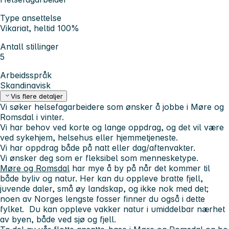
Type ansettelse
Vikariat, heltid 100%
Antall stillinger
5
Arbeidsspråk
Skandinavisk
Vis flere detaljer
Vi søker helsefagarbeidere som ønsker å jobbe i Møre og
Romsdal i vinter.
Vi har behov ved korte og lange oppdrag, og det vil være
ved sykehjem, helsehus eller hjemmetjeneste.
Vi har oppdrag både på natt eller dag/aftenvakter.
Vi ønsker deg som er fleksibel som mennesketype.
Møre og Romsdal
har mye å by på når det kommer til
både byliv og natur. Her kan du oppleve bratte fjell,
juvende daler, små øy landskap, og ikke nok med det;
noen av Norges lengste fosser finner du også i dette
fylket. Du kan oppleve vakker natur i umiddelbar nærhet
av byen, både ved sjø og fjell.