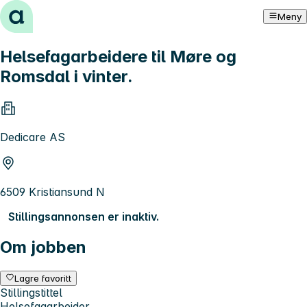
Hopp til innhold
Meny
Helsefagarbeidere til Møre og
Romsdal i vinter.
Dedicare AS
6509 Kristiansund N
Stillingsannonsen er inaktiv.
Om jobben
Lagre favoritt
Stillingstittel
Helsefagarbeider