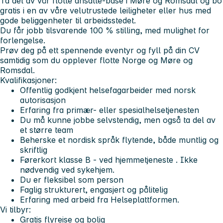
Ta del av vår flotte ansatte-base i Møre og Romsdal og bo
gratis i en av våre velutrustede leiligheter eller hus med
gode beliggenheter til arbeidsstedet.
Du får jobb tilsvarende 100 % stilling, med mulighet for
forlengelse.
Prøv deg på ett spennende eventyr og fyll på din CV
samtidig som du opplever flotte Norge og Møre og
Romsdal.
Kvalifikasjoner:
Offentlig godkjent helsefagarbeider med norsk
autorisasjon
Erfaring fra primær- eller spesialhelsetjenesten
Du må kunne jobbe selvstendig, men også ta del av
et større team
Beherske et nordisk språk flytende, både muntlig og
skriftlig
Førerkort klasse B - ved hjemmetjeneste . Ikke
nødvendig ved sykehjem.
Du er fleksibel som person
Faglig strukturert, engasjert og pålitelig
Erfaring med arbeid fra Helseplattformen.
Vi tilbyr:
Gratis flyreise og bolig