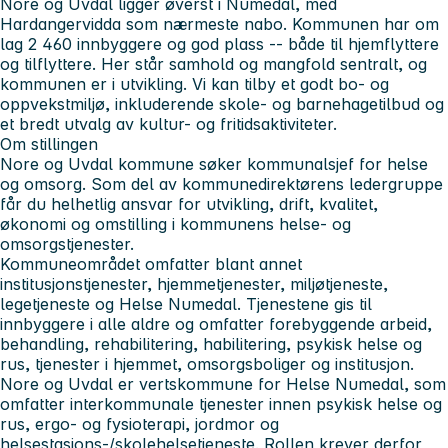
Nore og Uvdal ligger øverst i Numedal, med
Hardangervidda som nærmeste nabo. Kommunen har om
lag 2 460 innbyggere og god plass -- både til hjemflyttere
og tilflyttere. Her står samhold og mangfold sentralt, og
kommunen er i utvikling. Vi kan tilby et godt bo- og
oppvekstmiljø, inkluderende skole- og barnehagetilbud og
et bredt utvalg av kultur- og fritidsaktiviteter.
Om stillingen
Nore og Uvdal kommune søker kommunalsjef for helse
og omsorg. Som del av kommunedirektørens ledergruppe
får du helhetlig ansvar for utvikling, drift, kvalitet,
økonomi og omstilling i kommunens helse- og
omsorgstjenester.
Kommuneområdet omfatter blant annet
institusjonstjenester, hjemmetjenester, miljøtjeneste,
legetjeneste og Helse Numedal. Tjenestene gis til
innbyggere i alle aldre og omfatter forebyggende arbeid,
behandling, rehabilitering, habilitering, psykisk helse og
rus, tjenester i hjemmet, omsorgsboliger og institusjon.
Nore og Uvdal er vertskommune for Helse Numedal, som
omfatter interkommunale tjenester innen psykisk helse og
rus, ergo- og fysioterapi, jordmor og
helsestasjons-/skolehelsetjeneste. Rollen krever derfor