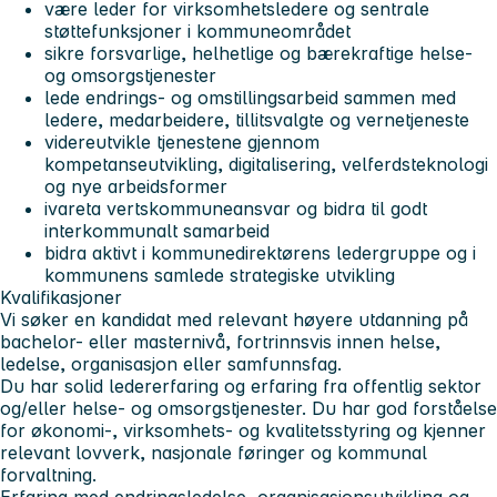
være leder for virksomhetsledere og sentrale
støttefunksjoner i kommuneområdet
sikre forsvarlige, helhetlige og bærekraftige helse-
og omsorgstjenester
lede endrings- og omstillingsarbeid sammen med
ledere, medarbeidere, tillitsvalgte og vernetjeneste
videreutvikle tjenestene gjennom
kompetanseutvikling, digitalisering, velferdsteknologi
og nye arbeidsformer
ivareta vertskommuneansvar og bidra til godt
interkommunalt samarbeid
bidra aktivt i kommunedirektørens ledergruppe og i
kommunens samlede strategiske utvikling
Kvalifikasjoner
Vi søker en kandidat med relevant høyere utdanning på
bachelor- eller masternivå, fortrinnsvis innen helse,
ledelse, organisasjon eller samfunnsfag.
Du har solid ledererfaring og erfaring fra offentlig sektor
og/eller helse- og omsorgstjenester. Du har god forståelse
for økonomi-, virksomhets- og kvalitetsstyring og kjenner
relevant lovverk, nasjonale føringer og kommunal
forvaltning.
Erfaring med endringsledelse, organisasjonsutvikling og