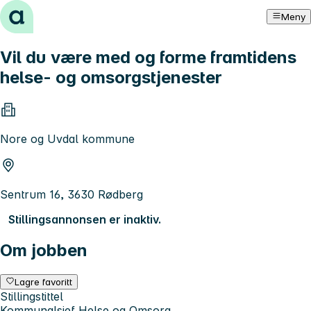
Hopp til innhold
Meny
Vil du være med og forme framtidens
helse- og omsorgstjenester
Nore og Uvdal kommune
Sentrum 16, 3630 Rødberg
Stillingsannonsen er inaktiv.
Om jobben
Lagre favoritt
Stillingstittel
Kommunalsjef Helse og Omsorg