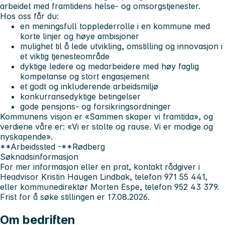
arbeidet med framtidens helse- og omsorgstjenester.
Hos oss får du:
en meningsfull topplederrolle i en kommune med
korte linjer og høye ambisjoner
mulighet til å lede utvikling, omstilling og innovasjon i
et viktig tjenesteområde
dyktige ledere og medarbeidere med høy faglig
kompetanse og stort engasjement
et godt og inkluderende arbeidsmiljø
konkurransedyktige betingelser
gode pensjons- og forsikringsordninger
Kommunens visjon er «Sammen skaper vi framtida», og
verdiene våre er: «Vi er stolte og rause. Vi er modige og
nyskapende».
**Arbeidssted -**Rødberg
Søknadsinformasjon
For mer informasjon eller en prat, kontakt rådgiver i
Headvisor Kristin Haugen Lindbak, telefon 971 55 441,
eller kommunedirektør Morten Espe, telefon 952 43 379.
Frist for å søke stillingen er 17.08.2026.
Om bedriften