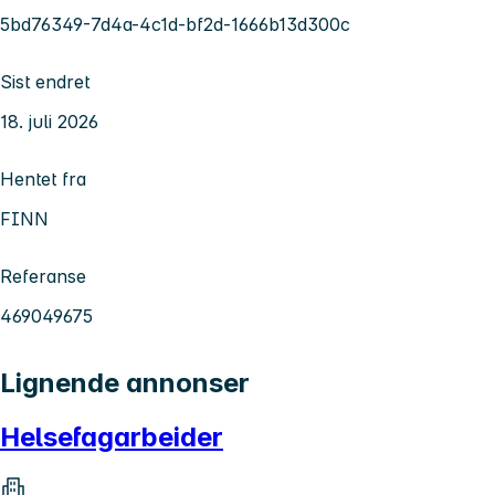
5bd76349-7d4a-4c1d-bf2d-1666b13d300c
Sist endret
18. juli 2026
Hentet fra
FINN
Referanse
469049675
Lignende annonser
Helsefagarbeider