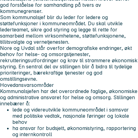
god forståelse for samhandling på tvers av
kommunegrenser.
Som kommunalsjef blir du leder for ledere og
støttefunksjoner i kommuneområdet. Du skal utvikle
lederteamet, sikre god styring og legge til rette for
samarbeid mellom virksomhetene, støttefunksjonene,
tillitsvalgte og vernetjenesten.
Nore og Uvdal står overfor demografiske endringer, økt
behov for helse- og omsorgstjenester,
rekrutteringsutfordringer og krav til strammere økonomisk
styring. En sentral del av stillingen blir å bidra til tydelige
prioriteringer, bærekraftige tjenester og god
omstillingsevne.
Hovedansvarsområder
Kommunalsjefen har det overordnede faglige, økonomiske
og administrative ansvaret for helse og omsorg. Stillingen
innebærer å:
lede og videreutvikle kommuneområdet i samsvar
med politiske vedtak, nasjonale føringer og lokale
behov
ha ansvar for budsjett, økonomistyring, rapportering
og internkontroll