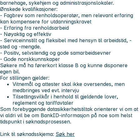
barnehage, sykehjem og administrasjonslokaler.
Ønskede kvalifikasjoner:
- Fagbrev som renholdsoperatør, men relevant erfaring
kan kompensere for utdanningskravet
- Erfaring fra renholdsarbeid
- Nøyaktig og effektiv
- Serviceinnstilt og fleksibel med hensyn til arbeidstid, -
sted og -mengde.
- Positiv, selvstendig og gode samarbeidsevner
- Gode norskkunnskaper
Søkere må ha førerkort klasse B og kunne disponere
egen bil.
For stillingen gjelder:
Vitnemål og attester skal ikke oversendes, men
medbringes ved evt. intervju
Tilsettingsvilkår i henhold til gjeldende lover,
reglement og tariffavtaler
Som forebyggende datasikkerhetstiltak orienterer vi om at
vi aldri vil be om BankID-informasjon på noe som helst
tidspunkt i søknadsprosessen.
Link til søknadsskjema:
Søk her