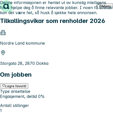
Denne informasjonen er hentet ut av kunstig intelligens
Hopp til innhold
Meny
for å hjelpe deg å finne relevante jobber. I noen få tilfeller
kan det være feil, så husk å sjekke hele annonsen.
Tilkallingsvikar som renholder 2026
Nordre Land kommune
Storgata 28, 2870 Dokka
Om jobben
Lagre favoritt
Type ansettelse
Engasjement, deltid 0%
Antall stillinger
1