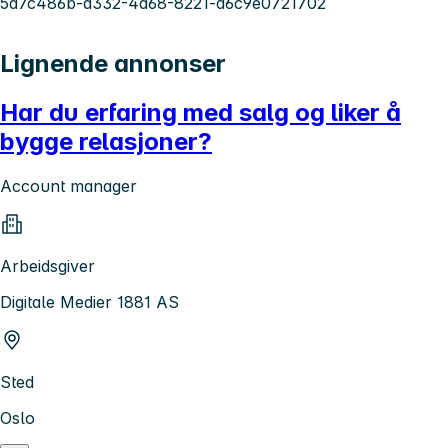
5a7c486b-d332-4d68-8221-d6c9e0721702
Lignende annonser
Har du erfaring med salg og liker å
bygge relasjoner?
Account manager
Arbeidsgiver
Digitale Medier 1881 AS
Sted
Oslo