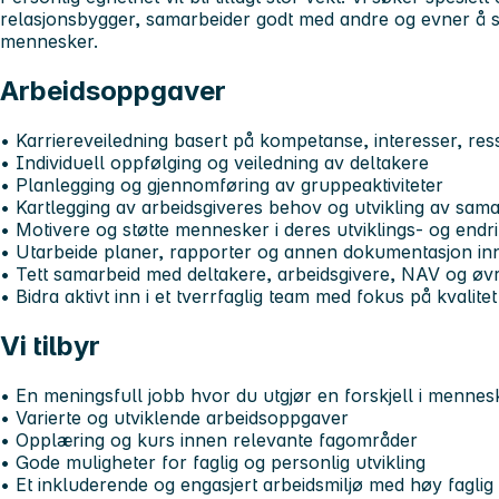
relasjonsbygger, samarbeider godt med andre og evner å sk
mennesker.
Arbeidsoppgaver
• Karriereveiledning basert på kompetanse, interesser, re
• Individuell oppfølging og veiledning av deltakere
• Planlegging og gjennomføring av gruppeaktiviteter
• Kartlegging av arbeidsgiveres behov og utvikling av sama
• Motivere og støtte mennesker i deres utviklings- og end
• Utarbeide planer, rapporter og annen dokumentasjon inne
• Tett samarbeid med deltakere, arbeidsgivere, NAV og øv
• Bidra aktivt inn i et tverrfaglig team med fokus på kvalitet
Vi tilbyr
• En meningsfull jobb hvor du utgjør en forskjell i mennesk
• Varierte og utviklende arbeidsoppgaver
• Opplæring og kurs innen relevante fagområder
• Gode muligheter for faglig og personlig utvikling
• Et inkluderende og engasjert arbeidsmiljø med høy fagli