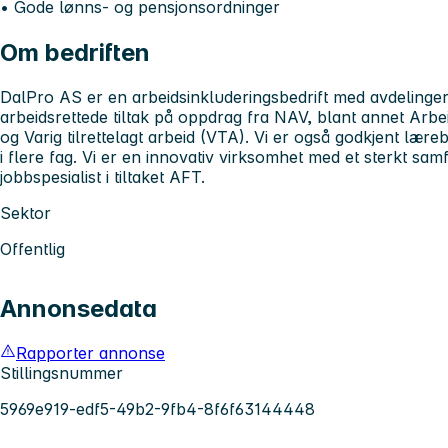
• Gode lønns- og pensjonsordninger
Om bedriften
DalPro AS er en arbeidsinkluderingsbedrift med avdelinger 
arbeidsrettede tiltak på oppdrag fra NAV, blant annet Arb
og Varig tilrettelagt arbeid (VTA). Vi er også godkjent lære
i flere fag. Vi er en innovativ virksomhet med et sterkt s
jobbspesialist i tiltaket AFT.
Sektor
Offentlig
Annonsedata
Rapporter annonse
Stillingsnummer
5969e919-edf5-49b2-9fb4-8f6f63144448