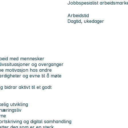
Jobbspesialist arbeidsmarke
Arbeidstid
Dagtid, ukedager
arbeid med mennesker
livssituasjoner og overganger
kape motivasjon hos andre
digheter og evne til å møte
idrar aktivt til et godt
lig utvikling
 næringsliv
vne
rtskriving og digital samhandling
t etter deg som er en sterk