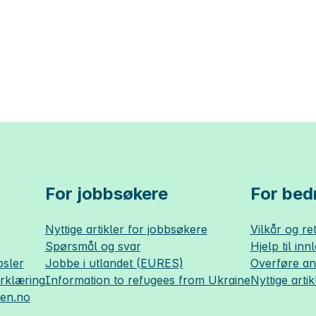
For jobbsøkere
For bedr
Nyttige artikler for jobbsøkere
Vilkår og ret
Spørsmål og svar
Hjelp til inn
sler
Jobbe i utlandet (EURES)
Overføre a
erklæring
Information to refugees from Ukraine
Nyttige artik
sen.no