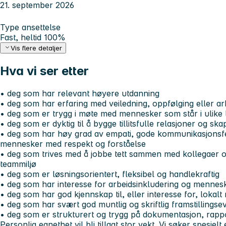
21. september 2026
Type ansettelse
Fast, heltid 100%
Vis flere detaljer
Hva vi ser etter
• deg som har relevant høyere utdanning
• deg som har erfaring med veiledning, oppfølging eller 
• deg som er trygg i møte med mennesker som står i ulike 
• deg som er dyktig til å bygge tillitsfulle relasjoner og s
• deg som har høy grad av empati, gode kommunikasjonsfer
mennesker med respekt og forståelse
• deg som trives med å jobbe tett sammen med kollegaer og b
teammiljø
• deg som er løsningsorientert, fleksibel og handlekraftig
• deg som har interesse for arbeidsinkludering og menneske
• deg som har god kjennskap til, eller interesse for, lokalt
• deg som har svært god muntlig og skriftlig framstillingse
• deg som er strukturert og trygg på dokumentasjon, rappo
Personlig egnethet vil bli tillagt stor vekt. Vi søker spesiel