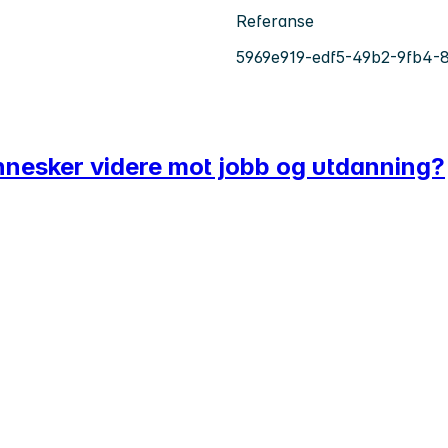
Referanse
5969e919-edf5-49b2-9fb4-
mennesker videre mot jobb og utdanning?