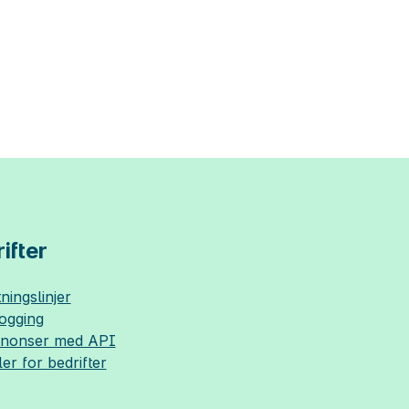
ifter
ningslinjer
logging
nnonser med API
ler for bedrifter