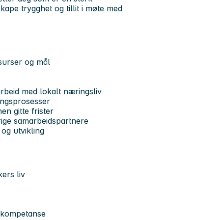
ape trygghet og tillit i møte med
ssurser og mål
rbeid med lokalt næringsliv
ringsprosesser
n gitte frister
rige samarbeidspartnere
 og utvikling
ers liv
g kompetanse