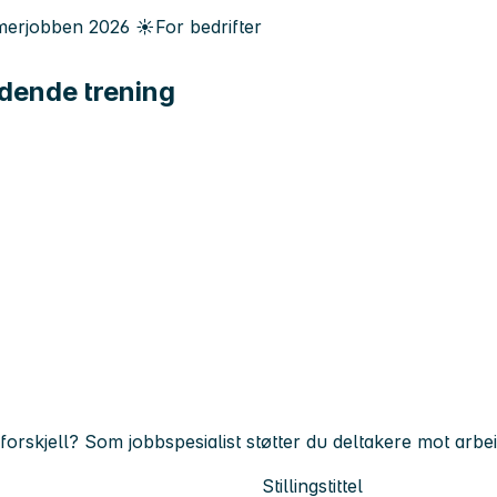
erjobben
2026
☀️
For bedrifter
edende trening
forskjell? Som jobbspesialist støtter du deltakere mot arbei
Stillingstittel