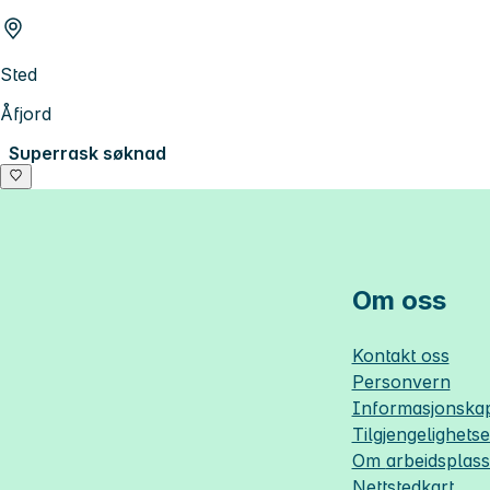
Sted
Åfjord
Superrask søknad
Om oss
Kontakt oss
Personvern
Informasjonskap
Tilgjengelighets
Om
arbeidsplas
Nettstedkart