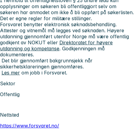
I henhold til offentlighetsloven § 25 andre ledd kan
opplysninger om søkeren bli offentliggjort selv om
søkeren har anmodet om ikke å bli oppført på søkerlisten.
Det er egne regler for militære stillinger.
Forsvaret benytter elektronisk søknadsbehandling.
Attester og vitnemål må legges ved søknaden. Høyere
utdanning gjennomført utenfor Norge må være offentlig
godkjent av NOKUT eller
Direktoratet for høyere
utdanning og kompetanse
. Godkjenningen må
dokumenteres.
Det blir gjennomført bakgrunnsjekk når
sikkerhetsklareringen gjennomføres.
Les mer
om jobb i Forsvaret.
Sektor
Offentlig
Nettsted
https://www.forsvaret.no/