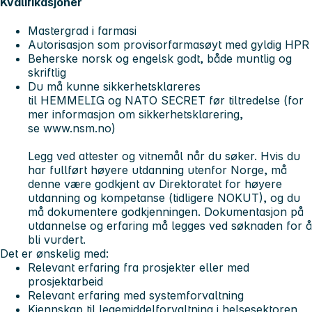
Kvalifikasjoner
Mastergrad i farmasi
Autorisasjon som provisorfarmasøyt med gyldig HPR
Beherske norsk og engelsk godt, både muntlig og
skriftlig
Du må kunne sikkerhetsklareres
til HEMMELIG og NATO SECRET før tiltredelse (for
mer informasjon om sikkerhetsklarering,
se www.nsm.no)
Legg ved attester og vitnemål når du søker. Hvis du
har fullført høyere utdanning utenfor Norge, må
denne være godkjent av Direktoratet for høyere
utdanning og kompetanse (tidligere NOKUT), og du
må dokumentere godkjenningen. Dokumentasjon på
utdannelse og erfaring må legges ved søknaden for å
bli vurdert.
Det er ønskelig med:
Relevant erfaring fra prosjekter eller med
prosjektarbeid
Relevant erfaring med systemforvaltning
Kjennskap til legemiddelforvaltning i helsesektoren