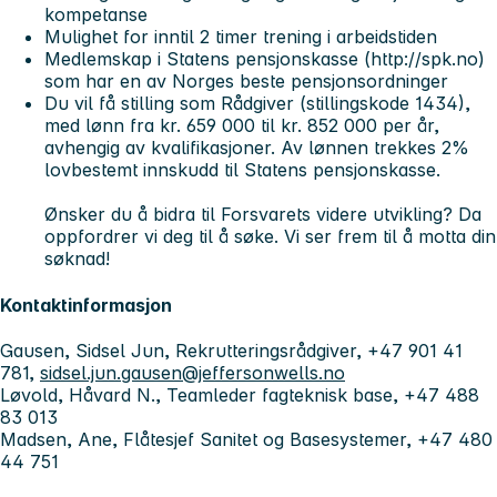
kompetanse
Mulighet for inntil 2 timer trening i arbeidstiden
Medlemskap i Statens pensjonskasse (http://spk.no)
som har en av Norges beste pensjonsordninger
Du vil få stilling som
Rådgiver
(stillingskode
1434
),
med lønn fra kr. 659 000 til kr. 852 000 per år,
avhengig av kvalifikasjoner. Av lønnen trekkes 2%
lovbestemt innskudd til Statens pensjonskasse.
Ønsker du å bidra til Forsvarets videre utvikling? Da
oppfordrer vi deg til å søke. Vi ser frem til å motta din
søknad!
Kontaktinformasjon
Gausen, Sidsel Jun, Rekrutteringsrådgiver, +47 901 41
781,
sidsel.jun.gausen@jeffersonwells.no
Løvold, Håvard N., Teamleder fagteknisk base, +47 488
83 013
Madsen, Ane, Flåtesjef Sanitet og Basesystemer, +47 480
44 751