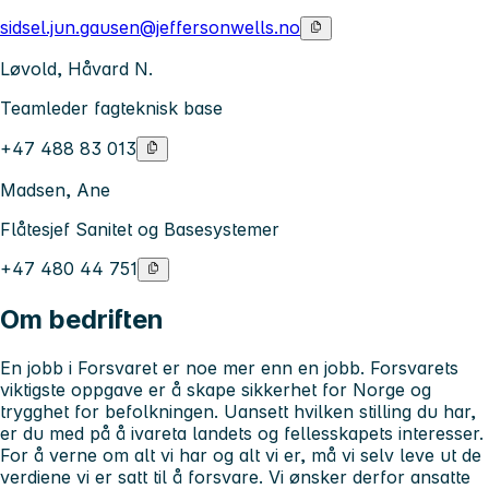
sidsel.jun.gausen@jeffersonwells.no
Løvold, Håvard N.
Teamleder fagteknisk base
+47 488 83 013
Madsen, Ane
Flåtesjef Sanitet og Basesystemer
+47 480 44 751
Om bedriften
En jobb i Forsvaret er noe mer enn en jobb. Forsvarets
viktigste oppgave er å skape sikkerhet for Norge og
trygghet for befolkningen. Uansett hvilken stilling du har,
er du med på å ivareta landets og fellesskapets interesser.
For å verne om alt vi har og alt vi er, må vi selv leve ut de
verdiene vi er satt til å forsvare. Vi ønsker derfor ansatte