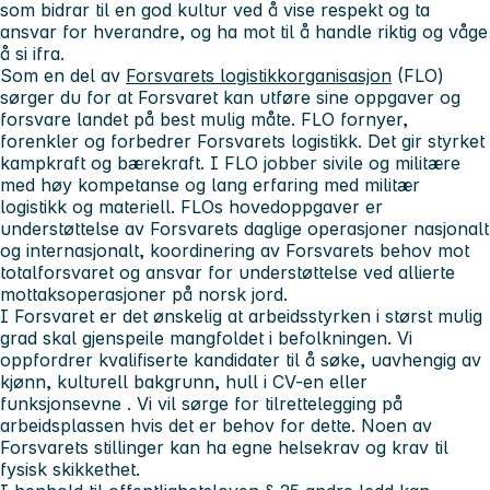
som bidrar til en god kultur ved å vise respekt og ta
ansvar for hverandre, og ha mot til å handle riktig og våge
å si ifra.
Som en del av
Forsvarets logistikkorganisasjon
(FLO)
sørger du for at Forsvaret kan utføre sine oppgaver og
forsvare landet på best mulig måte. FLO fornyer,
forenkler og forbedrer Forsvarets logistikk. Det gir styrket
kampkraft og bærekraft. I FLO jobber sivile og militære
med høy kompetanse og lang erfaring med militær
logistikk og materiell. FLOs hovedoppgaver er
understøttelse av Forsvarets daglige operasjoner nasjonalt
og internasjonalt, koordinering av Forsvarets behov mot
totalforsvaret og ansvar for understøttelse ved allierte
mottaksoperasjoner på norsk jord.
I Forsvaret er det ønskelig at arbeidsstyrken i størst mulig
grad skal gjenspeile mangfoldet i befolkningen. Vi
oppfordrer kvalifiserte kandidater til å søke, uavhengig av
kjønn, kulturell bakgrunn, hull i CV-en eller
funksjonsevne . Vi vil sørge for tilrettelegging på
arbeidsplassen hvis det er behov for dette. Noen av
Forsvarets stillinger kan ha egne helsekrav og krav til
fysisk skikkethet.