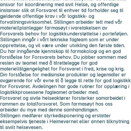
ansvar for koordinering med sivil Helse, og offentlige
instanser slik at Forsvaret til enhver tid forholder seg til
gjeldende offentlige krav i vår logistikk- og
forvaltningsvirksomhet. Stillingen arbeider tett med vår
materiellplanlegger farmasøyt i ivaretakelsen av
Forsvarets behov for logistikkunderstøttelse i porteføljen.
Stillingen inngår i vårt tekniske fagteam som er under
opprettelse, og vil være under utvikling den første tiden.
Du har inngående kjennskap til farmakologi og en god
forståelse for Forsvarets behov. Du jobber sammen med
resten av teamet med å tilrettelegge for god
materielltilgjengelighet for Forsvaret i fred, krise og krig.
Din forståelse for medisinske produkter og legemidler er
avgjørende for vår evne til å legge til rette for god logistikk
for Forsvaret. Avdelingen har gode rutiner for opplæring i
logistikkprosessene fagteamet arbeider med.
Forsvaret og sivile helseaktører forsterker samarbeidet i
rammen av totalforsvaret. Som farmasøyt hos oss
arbeider du mye med denne samhandlingen.
Stillingen medfører styrkedisponering og erstatter
eksempelvis tjeneste i Heimevernet eller annen tilknytning
til sivilt helsevesen.