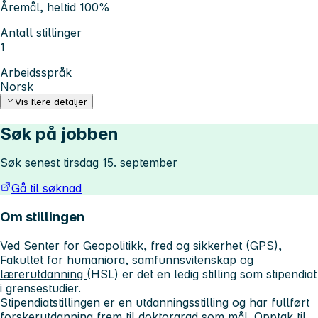
Åremål, heltid 100%
Antall stillinger
1
Arbeidsspråk
Norsk
Vis flere detaljer
Søk på jobben
Søk senest tirsdag 15. september
Gå til søknad
Om stillingen
Ved
Senter for Geopolitikk, fred og sikkerhet
(GPS),
Fakultet for humaniora, samfunnsvitenskap og
lærerutdanning
(HSL) er det en ledig stilling som stipendiat
i grensestudier.
Stipendiatstillingen er en utdanningsstilling og har fullført
forskerutdanning frem til doktorgrad som mål. Opptak til