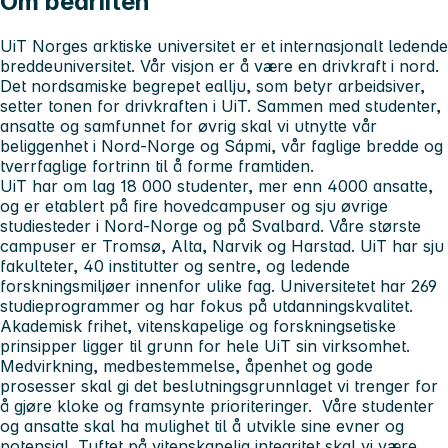
Om bedriften
UiT Norges arktiske universitet er et internasjonalt ledende
breddeuniversitet. Vår visjon er å være en drivkraft i nord.
Det nordsamiske begrepet eallju, som betyr arbeidsiver,
setter tonen for drivkraften i UiT. Sammen med studenter,
ansatte og samfunnet for øvrig skal vi utnytte vår
beliggenhet i Nord-Norge og Sápmi, vår faglige bredde og
tverrfaglige fortrinn til å forme framtiden.
UiT har om lag 18 000 studenter, mer enn 4000 ansatte,
og er etablert på fire hovedcampuser og sju øvrige
studiesteder i Nord-Norge og på Svalbard. Våre største
campuser er Tromsø, Alta, Narvik og Harstad. UiT har sju
fakulteter, 40 institutter og sentre, og ledende
forskningsmiljøer innenfor ulike fag. Universitetet har 269
studieprogrammer og har fokus på utdanningskvalitet.
Akademisk frihet, vitenskapelige og forskningsetiske
prinsipper ligger til grunn for hele UiT sin virksomhet.
Medvirkning, medbestemmelse, åpenhet og gode
prosesser skal gi det beslutningsgrunnlaget vi trenger for
å gjøre kloke og framsynte prioriteringer. Våre studenter
og ansatte skal ha mulighet til å utvikle sine evner og
potensial. Tuftet på vitenskapelig integritet skal vi være