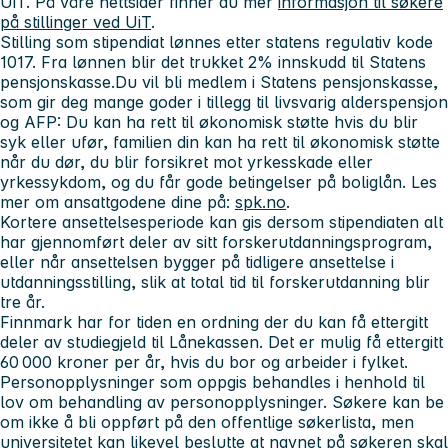
UiT. På våre nettsider finner du mer
informasjon til søkere
på stillinger ved UiT
.
Stilling som stipendiat lønnes etter statens regulativ kode
1017. Fra lønnen blir det trukket 2% innskudd til Statens
pensjonskasse.Du vil bli medlem i Statens pensjonskasse,
som gir deg mange goder i tillegg til livsvarig alderspensjon
og AFP: Du kan ha rett til økonomisk støtte hvis du blir
syk eller ufør, familien din kan ha rett til økonomisk støtte
når du dør, du blir forsikret mot yrkesskade eller
yrkessykdom, og du får gode betingelser på boliglån. Les
mer om ansattgodene dine på:
spk.no
.
Kortere ansettelsesperiode kan gis dersom stipendiaten alt
har gjennomført deler av sitt forskerutdanningsprogram,
eller når ansettelsen bygger på tidligere ansettelse i
utdanningsstilling, slik at total tid til forskerutdanning blir
tre år.
Finnmark har for tiden en ordning der du kan få ettergitt
deler av studiegjeld til Lånekassen. Det er mulig få ettergitt
60 000 kroner per år, hvis du bor og arbeider i fylket.
Personopplysninger som oppgis behandles i henhold til
lov om behandling av personopplysninger. Søkere kan be
om ikke å bli oppført på den offentlige søkerlista, men
universitetet kan likevel beslutte at navnet på søkeren skal