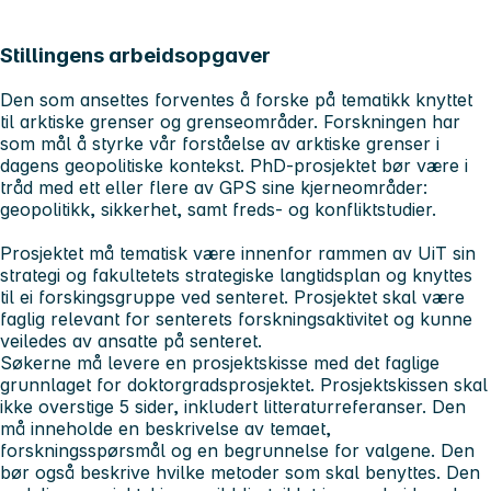
Stillingens arbeidsopgaver
Den som ansettes forventes å forske på tematikk knyttet
til arktiske grenser og grenseområder. Forskningen har
som mål å styrke vår forståelse av arktiske grenser i
dagens geopolitiske kontekst. PhD-prosjektet bør være i
tråd med ett eller flere av GPS sine kjerneområder:
geopolitikk, sikkerhet, samt freds- og konfliktstudier.
Prosjektet må tematisk være innenfor rammen av UiT sin
strategi og fakultetets strategiske langtidsplan og knyttes
til ei forskingsgruppe ved senteret. Prosjektet skal være
faglig relevant for senterets forskningsaktivitet og kunne
veiledes av ansatte på senteret.
Søkerne må levere en prosjektskisse med det faglige
grunnlaget for doktorgradsprosjektet. Prosjektskissen skal
ikke overstige 5 sider, inkludert litteraturreferanser. Den
må inneholde en beskrivelse av temaet,
forskningsspørsmål og en begrunnelse for valgene. Den
bør også beskrive hvilke metoder som skal benyttes. Den