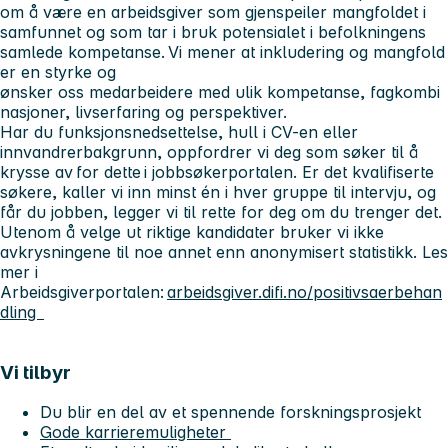
om å være en arbeidsgiver som gjenspeiler mangfoldet i
samfunnet og som tar i bruk potensialet i befolkningens
samlede kompetanse. Vi mener at inkludering og mangfold
er en styrke og
ønsker oss medarbeidere med ulik kompetanse, fagkombi
nasjoner, livserfaring og perspektiver.
Har du funksjonsnedsettelse, hull i CV-en eller
innvandrerbakgrunn, oppfordrer vi deg som søker til å
krysse av for dette i jobbsøkerportalen. Er det kvalifiserte
søkere, kaller vi inn minst én i hver gruppe til intervju, og
får du jobben, legger vi til rette for deg om du trenger det.
Utenom å velge ut riktige kandidater bruker vi ikke
avkrysningene til noe annet enn anonymisert statistikk. Les
mer i
Arbeidsgiverportalen:
arbeidsgiver.difi.no/positivsaerbehan
dling
Vi tilbyr
Du blir en del av et spennende forskningsprosjekt
Gode karrieremuligheter