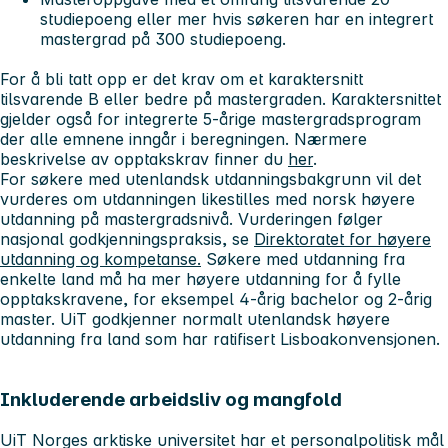
studiepoeng eller mer hvis søkeren har en integrert
mastergrad på 300 studiepoeng.
For å bli tatt opp er det krav om et karaktersnitt
tilsvarende B eller bedre på mastergraden. Karaktersnittet
gjelder også for integrerte 5-årige mastergradsprogram
der alle emnene inngår i beregningen. Nærmere
beskrivelse av opptakskrav finner du
her
.
For søkere med utenlandsk utdanningsbakgrunn vil det
vurderes om utdanningen likestilles med norsk høyere
utdanning på mastergradsnivå. Vurderingen følger
nasjonal godkjenningspraksis, se
Direktoratet for høyere
utdanning og kompetanse.
Søkere med utdanning fra
enkelte land må ha mer høyere utdanning for å fylle
opptakskravene, for eksempel 4-årig bachelor og 2-årig
master. UiT godkjenner normalt utenlandsk høyere
utdanning fra land som har ratifisert Lisboakonvensjonen.
Inkluderende arbeidsliv og mangfold
UiT Norges arktiske universitet har et personalpolitisk mål