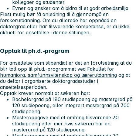
kollegaer og studenter
Evner og ønsker om å bidra til et godt arbeidsmiljø
Flest mulig bør få anledning til å gjennomgå en
forskerutdanning. Om du allerede har oppnådd en
doktorgrad eller har tilsvarende kompetanse, er du ikke
aktuell for ansettelse i denne stillingen.
Opptak til ph.d.-program
For ansettelse som stipendiat er det en forutsetning at du
blir tatt opp til ph.d.-programmet ved
Fakultet for
humaniora, samfunnsvitenskap og lærerutdanning
og at
du deltar i organiserte doktorgradsstudier i
ansettelsesperioden.
Opptak krever normalt at søkeren har:
Bachelorgrad på 180 studiepoeng og mastergrad på
120 studiepoeng, eller integrert mastergrad på 300
studiepoeng.
Masteroppgave med et omfang tilsvarende 30
studiepoeng eller mer hvis søkeren har en
mastergrad på 120 studiepoeng.
Masteroppgave med et omfang tilsvarende 20