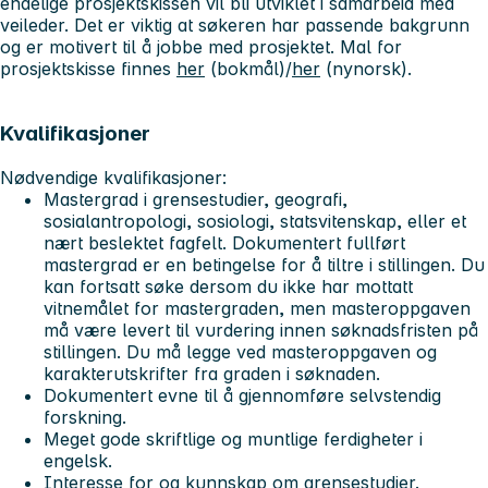
endelige prosjektskissen vil bli utviklet i samarbeid med
veileder. Det er viktig at søkeren har passende bakgrunn
og er motivert til å jobbe med prosjektet. Mal for
prosjektskisse finnes
her
(bokmål)/
her
(nynorsk).
Kvalifikasjoner
Nødvendige kvalifikasjoner:
Mastergrad i grensestudier, geografi,
sosialantropologi, sosiologi, statsvitenskap, eller et
nært beslektet fagfelt. Dokumentert fullført
mastergrad er en betingelse for å tiltre i stillingen. Du
kan fortsatt søke dersom du ikke har mottatt
vitnemålet for mastergraden, men masteroppgaven
må være levert til vurdering innen søknadsfristen på
stillingen. Du må legge ved masteroppgaven og
karakterutskrifter fra graden i søknaden.
Dokumentert evne til å gjennomføre selvstendig
forskning.
Meget gode skriftlige og muntlige ferdigheter i
engelsk.
Interesse for og kunnskap om grensestudier.