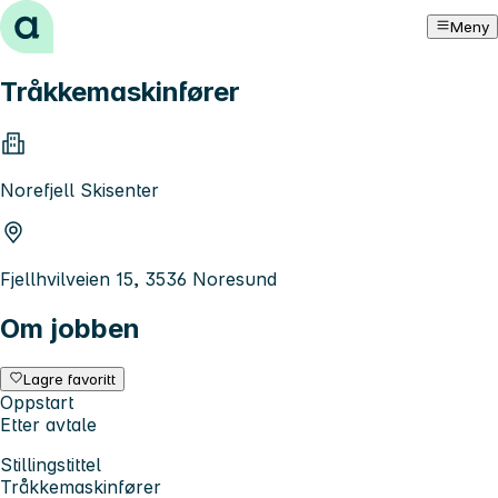
Hopp til innhold
Meny
Tråkkemaskinfører
Norefjell Skisenter
Fjellhvilveien 15, 3536 Noresund
Om jobben
Lagre favoritt
Oppstart
Etter avtale
Stillingstittel
Tråkkemaskinfører