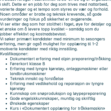
i skift. Dette er en jobb for deg som trives med nattarbeid,
varierte dager og et tempo som styres av vær og forhold.
Noen områder er bratte og teknisk krevende, så gode
vurderinger og fokus på sikkerhet er avgjørende.
Vi ser etter deg som har stolthet i faget, øye for detaljer og
et ønske om å levere topp kvalitet – samtidig som du
jobber effektivt og kostnadsbevisst.
Vi søker primært kandidater med minimum to sesongers
erfaring, men gir også mulighet for opplæring til 1–2
motiverte kandidater med riktig innstilling.
Kvalifikasjoner:
Dokumentert erfaring med alpin preparering/tråkking
Førerkort klasse B
Erfaring med tyngre kjøretøy, anleggsmaskiner eller
landbruksmaskiner
Teknisk innsikt og forståelse
Erfaring med vedlikehold og reparasjon av tyngre
kjøretøy
Kunnskap om snøproduksjon og løypepreparering
Gode engelskkunnskaper, muntlig og skriftlig
Ønskede egenskaper
Kurs i «Dokumentert opplæring for tråkkemaskin»