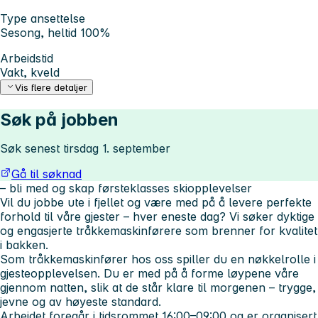
Type ansettelse
Sesong, heltid 100%
Arbeidstid
Vakt, kveld
Vis flere detaljer
Søk på jobben
Søk senest tirsdag 1. september
Gå til søknad
– bli med og skap førsteklasses skiopplevelser
Vil du jobbe ute i fjellet og være med på å levere perfekte
forhold til våre gjester – hver eneste dag? Vi søker dyktige
og engasjerte tråkkemaskinførere som brenner for kvalitet
i bakken.
Som tråkkemaskinfører hos oss spiller du en nøkkelrolle i
gjesteopplevelsen. Du er med på å forme løypene våre
gjennom natten, slik at de står klare til morgenen – trygge,
jevne og av høyeste standard.
Arbeidet foregår i tidsrommet 16:00–09:00 og er organisert