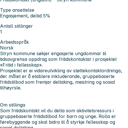
Type ansettelse
Engasjement, deltid 5%
Antall stillinger
1
Arbeidsspråk
Norsk
Stryn kommune søkjer engasjerte ungdommar til
tidsavgrensa oppdrag som fritidskontaktar i prosjektet
«
Fritid i fellesskap
».
Prosjektet er ei vidareutvikling av støttekontaktordninga,
der målet er å etablere
inkluderande, gruppebaserte
fritidstilbod
som fremjar deltaking, meistring og sosial
tilhøyrsle.
Om stillinga
Som fritidskontakt vil du delta som aktivitetsressurs i
gruppebaserte fritidstilbod for barn og unge. Rolla er
førebyggande og skal bidra til å styrkje fellesskap og
sosial deltaking.