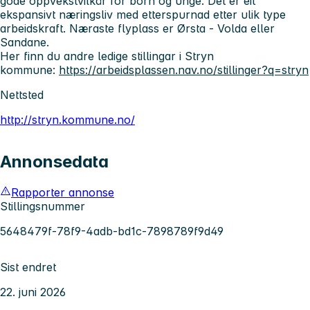
gode oppvekstvilkår for born og unge. Det er eit
ekspansivt næringsliv med etterspurnad etter ulik type
arbeidskraft. Næraste flyplass er Ørsta - Volda eller
Sandane.
Her finn du andre ledige stillingar i Stryn
kommune:
https://arbeidsplassen.nav.no/stillinger?q=stryn
Nettsted
http://stryn.kommune.no/
Annonsedata
Rapporter annonse
Stillingsnummer
5648479f-78f9-4adb-bd1c-7898789f9d49
Sist endret
22. juni 2026