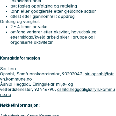
lokalsamfunnet
tett fagleg oppfølging og rettleiing
lønn eller godtgjersle etter gjeldande satsar
attest etter gjennomført oppdrag
Omfang og varigheit
2 - 4 timar pr veke
omfang varierer etter aktivitet, hovudsakleg
ettermiddag/kveld arbeid skjer i gruppe og i
organiserte aktivitetar
Kontaktinformasjon
Siri Linn
Opsahl, Samfunnskoordinator, 90202043,
siri.opsahl@str
yn.kommune.no
Åshild Heggdal, Einingsleiar miljø- og
velferdstenester, 93446790,
ashild.heggdal@stryn.kommu
ne.no
Nøkkelinformasjon:
Arbeidsgivar: Stryn Kommune