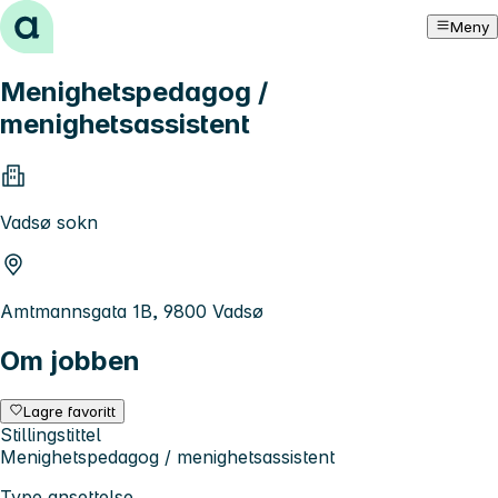
Hopp til innhold
Meny
Menighetspedagog /
menighetsassistent
Vadsø sokn
Amtmannsgata 1B, 9800 Vadsø
Om jobben
Lagre favoritt
Stillingstittel
Menighetspedagog / menighetsassistent
Type ansettelse