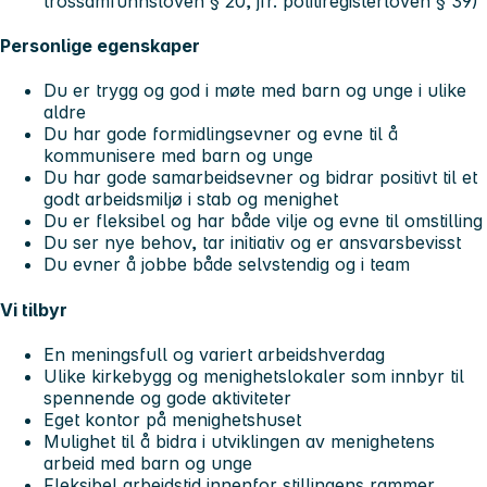
trossamfunnsloven § 20, jfr. politiregisterloven § 39)
Personlige egenskaper
Du er trygg og god i møte med barn og unge i ulike
aldre
Du har gode formidlingsevner og evne til å
kommunisere med barn og unge
Du har gode samarbeidsevner og bidrar positivt til et
godt arbeidsmiljø i stab og menighet
Du er fleksibel og har både vilje og evne til omstilling
Du ser nye behov, tar initiativ og er ansvarsbevisst
Du evner å jobbe både selvstendig og i team
Vi tilbyr
En meningsfull og variert arbeidshverdag
Ulike kirkebygg og menighetslokaler som innbyr til
spennende og gode aktiviteter
Eget kontor på menighetshuset
Mulighet til å bidra i utviklingen av menighetens
arbeid med barn og unge
Fleksibel arbeidstid innenfor stillingens rammer