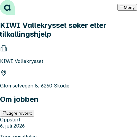
Hopp til innhold
Meny
KIWI Vallekrysset søker etter
tilkallingshjelp
KIWI Vallekrysset
Glomsetvegen 8, 6260 Skodje
Om jobben
Lagre favoritt
Oppstart
6. juli 2026
Type ansettelse