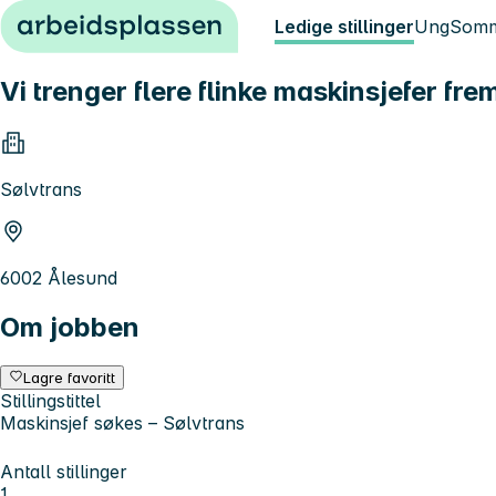
Hopp til innhold
Ledige stillinger
Ung
Somm
Vi trenger flere flinke maskinsjefer fre
Sølvtrans
6002 Ålesund
Om jobben
Lagre favoritt
Stillingstittel
Maskinsjef søkes – Sølvtrans
Antall stillinger
1