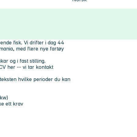
nde fisk. Vi drifter i dag 44
mania, med flere nye fartøy
 og i fast stilling.
CV her -- vi tar kontakt
dsteksten hvilke perioder du kan
0kw)
e ett krav