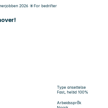
erjobben
2026
☀️
For bedrifter
mover!
Type ansettelse
Fast, heltid 100%
Arbeidsspråk
Norsk