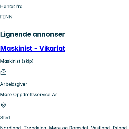
Hentet fra
FINN
Lignende annonser
Maskinist - Vikariat
Maskinist (skip)
Arbeidsgiver
Møre Oppdrettsservice As
Sted
Nordland, Trøndelag, Møre og Romsdal, Vestland, Island