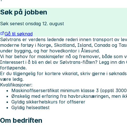
Søk på jobben
Søk senest onsdag 12. august
Gå til søknad
Sølvtrans er verdens ledende rederi innen transport av leve
moderne fartøy i Norge, Skottland, Island, Canada og Tas
under bygging, og har hovedkontor i Ålesund.
Vi har behov for maskinsjefer nå og fremover, både som vikar
Interessert i å bli en del av Sølvtrans-flåten? Legg inn din 
fortløpende.
Er du tilgjengelig for kortere vikariat, skriv gjerne i søkna
være ledig.
Kvalifikasjoner:
Maskinoffisersertifikat minimum klasse 3 (opptil 300
Ønskelig med erfaring fra havbruksnæringen, men ikk
Gyldig sikkerhetskurs for offiserer
Gyldig helseattest
Om bedriften