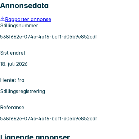
Annonsedata
Rapporter annonse
Stillingsnummer
538f662e-074a-4a16-bcf1-d05b9e852cdf
Sist endret
18. juli 2026
Hentet fra
Stillingsregistrering
Referanse
538f662e-074a-4a16-bcf1-d05b9e852cdf
Lignende annonser