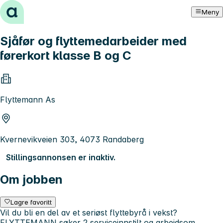
Hopp til innhold
Meny
Sjåfør og flyttemedarbeider med
førerkort klasse B og C
Flyttemann As
Kvernevikveien 303, 4073 Randaberg
Stillingsannonsen er inaktiv.
Om jobben
Lagre favoritt
Vil du bli en del av et seriøst flyttebyrå i vekst?
FLYTTEMANN søker 2 serviceinnstilt og arbeidsom