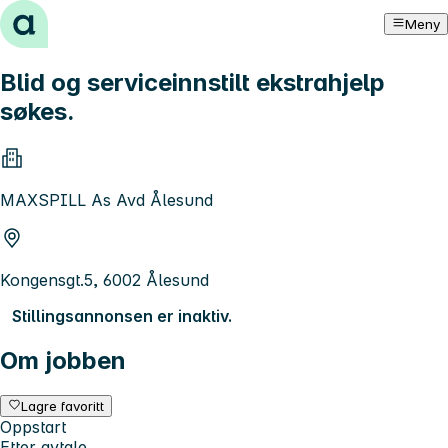
Hopp til innhold
Meny
Blid og serviceinnstilt ekstrahjelp
søkes.
MAXSPILL As Avd Ålesund
Kongensgt.5, 6002 Ålesund
Stillingsannonsen er inaktiv.
Om jobben
Lagre favoritt
Oppstart
Etter avtale