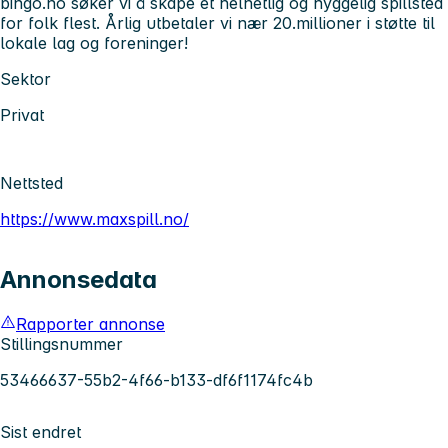
bingo.no søker vi å skape et helhetlig og hyggelig spillsted
for folk flest. Årlig utbetaler vi nær 20.millioner i støtte til
lokale lag og foreninger!
Sektor
Privat
Nettsted
https://www.maxspill.no/
Annonsedata
Rapporter annonse
Stillingsnummer
53466637-55b2-4f66-b133-df6f1174fc4b
Sist endret