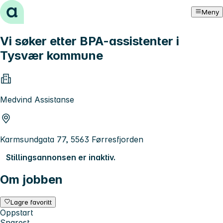
Hopp til innhold
Meny
Vi søker etter BPA-assistenter i
Tysvær kommune
Medvind Assistanse
Karmsundgata 77, 5563 Førresfjorden
Stillingsannonsen er inaktiv.
Om jobben
Lagre favoritt
Oppstart
Snarest