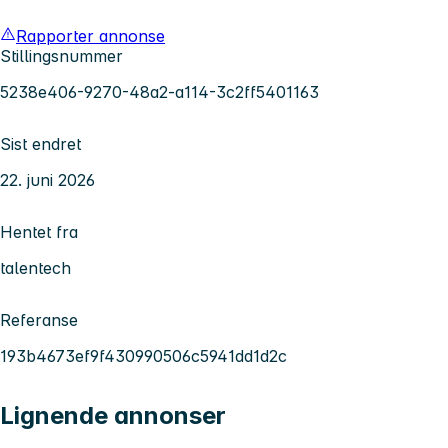
Rapporter annonse
Stillingsnummer
5238e406-9270-48a2-a114-3c2ff5401163
Sist endret
22. juni 2026
Hentet fra
talentech
Referanse
193b4673ef9f430990506c5941dd1d2c
Lignende annonser