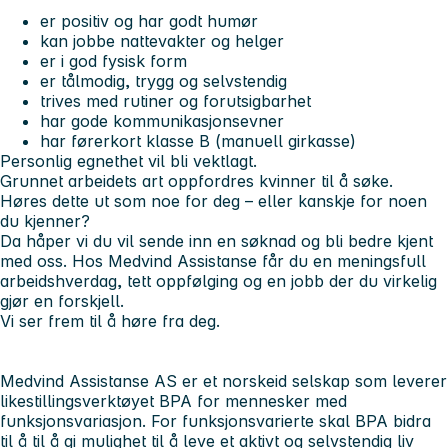
er positiv og har godt humør
kan jobbe nattevakter og helger
er i god fysisk form
er tålmodig, trygg og selvstendig
trives med rutiner og forutsigbarhet
har gode kommunikasjonsevner
har førerkort klasse B (manuell girkasse)
Personlig egnethet vil bli vektlagt.
Grunnet arbeidets art oppfordres kvinner til å søke.
Høres dette ut som noe for deg – eller kanskje for noen
du kjenner?
Da håper vi du vil sende inn en søknad og bli bedre kjent
med oss. Hos Medvind Assistanse får du en meningsfull
arbeidshverdag, tett oppfølging og en jobb der du virkelig
gjør en forskjell.
Vi ser frem til å høre fra deg.
Medvind Assistanse AS er et norskeid selskap som leverer
likestillingsverktøyet BPA for mennesker med
funksjonsvariasjon. For funksjonsvarierte skal BPA bidra
til å til å gi mulighet til å leve et aktivt og selvstendig liv