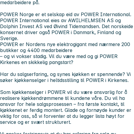
medarbeidere på.
POWER Norge er et selskap eid av POWER International.
POWER International eies av AWILHELMSEN AS og
Dolphin Invest AS ved Øivind Tidemandsen. Det norskeide
konsernet driver også POWER i Danmark, Finland og
Sverige.
POWER er Nordens nye elektrogigant med nærmere 200
butikker og 4400 medarbeidere
– og vi vokser stadig.
Vil du være med og gi POWER
Kirkenes en skikkelig pangstart?
Har du salgserfaring, og synes kjøkken er spennende? Vi
søker kjøkkenselger i heltidsstilling til POWER i Kirkenes.
Som kjøkkenselger i POWER vil du være ansvarlig for å
realisere kjøkkendrømmene til kundene våre. Du vil ha
ansvar for hele salgsprosessen – fra første kontakt, til
kjøkkenet er ferdig montert. Glade og fornøyde kunder er
viktig for oss, så vi forventer at du legger lista høyt for
service og er svært strukturert.
Vi ønsker fortrinnsvis at du har erfaring fra salg av