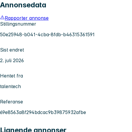
Annonsedata
Rapporter annonse
Stillingsnummer
50e25948-b041-4cba-8fdb-b46315361591
Sist endret
2. juli 2026
Hentet fra
talentech
Referanse
69e8563a8f294bdcac9b39875932afbe
Lignende annonser