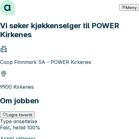
Hopp til innhold
Meny
Vi søker kjøkkenselger til POWER
Kirkenes
Coop Finnmark SA - POWER Kirkenes
9900 Kirkenes
Om jobben
Lagre favoritt
Type ansettelse
Fast, heltid 100%
Antall stillinger