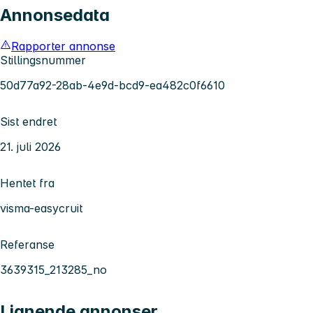
Annonsedata
Rapporter annonse
Stillingsnummer
50d77a92-28ab-4e9d-bcd9-ea482c0f6610
Sist endret
21. juli 2026
Hentet fra
visma-easycruit
Referanse
3639315_213285_no
Lignende annonser