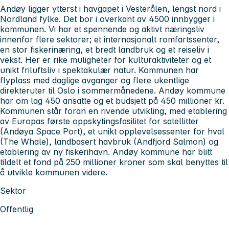
Andøy ligger ytterst i havgapet i Vesterålen, lengst nord i
Nordland fylke. Det bor i overkant av 4500 innbygger i
kommunen. Vi har et spennende og aktivt næringsliv
innenfor flere sektorer; et internasjonalt romfartssenter,
en stor fiskerinæring, et bredt landbruk og et reiseliv i
vekst. Her er rike muligheter for kulturaktiviteter og et
unikt friluftsliv i spektakulær natur. Kommunen har
flyplass med daglige avganger og flere ukentlige
direkteruter til Oslo i sommermånedene. Andøy kommune
har om lag 450 ansatte og et budsjett på 450 millioner kr.
Kommunen står foran en rivende utvikling, med etablering
av Europas første oppskytingsfasilitet for satellitter
(Andøya Space Port), et unikt opplevelsessenter for hval
(The Whale), landbasert havbruk (Andfjord Salmon) og
etablering av ny fiskerihavn. Andøy kommune har blitt
tildelt et fond på 250 millioner kroner som skal benyttes til
å utvikle kommunen videre.
Sektor
Offentlig