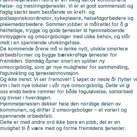
helse- og mestringstjenester. Vi er et godt sammensatt og
faglig sterkt team bestående av kreft- og
palliasjonskoordinator, sykepleiere, helsefagarbeidere og
pleiemedarbeidere. Sammen jobber vi målrettet for å gi
helhetlige, trygge og gode tjenester til hjemmeboende
innbyggere og omsorgsboliger med ulike behov, og står
midt i en spennende utviklingsfase.
De kommende årene må vi tenke nytt, utvikle smartere
arbeidsformer og bygge bærekraftige tjenester for
fremtiden. Samtidig åpner snart en splitter ny
omsorgsbolig, som gir nye muligheter for samhandling,
fagutvikling og tjenesteinnovasjon.
Og ikke minst: Vi ser fremover! I løpet av neste år flytter vi
inn i helt nye lokaler i vår nye omsorgsbolig. Dette vil gi
oss enda bedre rammer for både fagutøvelse, samarbeid
og trivsel i hverdagen.
Hjemmetjenesten dekker hele den nordlige delen av
kommunen, og drifter 2 omsorgsboliger – et variert og
spennende arbeidsfelt.
Dette er med andre ord ikke bare en jobb, det er en
mulighet til å være med og forme fremtidens tjenester.