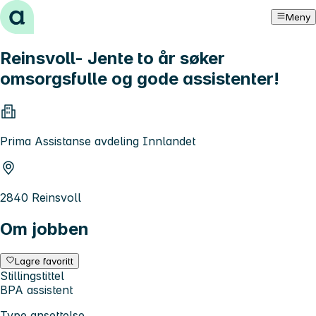
Hopp til innhold
Meny
Reinsvoll- Jente to år søker
omsorgsfulle og gode assistenter!
Prima Assistanse avdeling Innlandet
2840 Reinsvoll
Om jobben
Lagre favoritt
Stillingstittel
BPA assistent
Type ansettelse