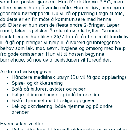
som hun puster gjennom. Hun får drikke via P.E.G, men
ellers spiser hun på vanlig måte. Hun er døv, men hører
godt med høreapparat. Du vil få opplæring i tegn til tale,
da dette er en fin måte å kommunisere med henne
på. Ellers er hun som de fleste andre 2-åringer. Løper
rundt, leker og elsker å rote ut av alle hyller. Grunnet
track trenger hun tilsyn 24/7. For å få et normalt familieliv
til å gå opp trenger vi hjelp til å ivareta grunnleggende
behov som lek, mat, søvn, hygiene og omsorg med hjelp
fra gode assistenter. Hun vil til høsten begynne i
barnehage, så noe av arbeidsdagen vil foregå der.
Andre arbeidsoppgaver:
Håndtere medisinsk utstyr (Du vil få god opplæring)
Spise- og drikketrening
Bistå på bilturer, avtaler og reiser
Følge til barnehagen og bistå henne der
Bistå i hjemmet med huslige oppgaver
Lek og aktivisering, både hjemme og på andre
arenaer
Hvem søker vi etter
Det er ikke krav til formell utdannelse og vi ser etter