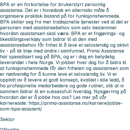
BPA er en forkortelse for brukerstyrt personlig
assistanse. Det er i hovedsak en alternativ måte å
organisere praktisk bistand på for funksjonshemmede.
BPA skiller seg fra mer tradisjonelle tjenester ved at det er
personen med assistansebehov som selv bestemmer
hvordan assistansen skal være. BPA er et frigjørings- og
likestillingsverktøy som bidrar til at den med
assistansebehov får frihet til å leve et selvstendig og aktivt
liv - på lik linje med andre i samfunnet. Prima Assistanse
har spesialisert seg på BPA, og er i dag en betydelig
leverandør i hele Norge. Vi jobber hver dag for å bidra til
at funksjonshemmede får den friheten og assistansen som
er nødvendig for å kunne leve et selvstendig liv. Vi er
opptatt av å levere et godt konsept, kvalitet i alle ledd, å
ha profesjonelle medarbeidere og gode rutiner, slik at vi
sammen bidrar til en suksessfull hverdag. Nysgjerring på
hvordan det er å jobbe hos oss? Les mer på vår
karriereside: https://prima-assistanse.no/karriere/jobbe-
som-bpa-assistent/
Sektor
Offentlig