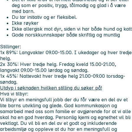
deg som er positiv, trygg, tålmodig og glad i å være
med barn.
Du tar initiativ og er fleksibel.
Ikke røyker
Ikke allergisk mot dyr, siden vi har både hund og katt
Gode norskkunnskaper både skriftlig og muntlig
Stillinger:
1x 89%: Langvakter 09.00-15.00. I ukedager og hver tredje
helg.
2x 30%: Hver tredje helg. Fredag kveld 15.00-21.00,
langvakt 09.00-15.00 lørdag og søndag.
1x 45%: Nattevakt hver tredje helg 21.00-09.00 torsdag-
søndag.
Utdyp i søknaden hvilken stilling du søker på!
Hva vi tilbyr:
Vi tilbyr en meningsfull jobb der du får være en del av et
lite barns utvikling og glede. God kommunikasjon og
samarbeid med oss som familie er avgjørende for at vi alle
skal ha en god hverdag. Personlig kjemi og egnethet vil bli
vektlagt. Du vil bli en del av et godt og inkluderende
arbeidsmiljø og oppleve at du har en meningsfull og