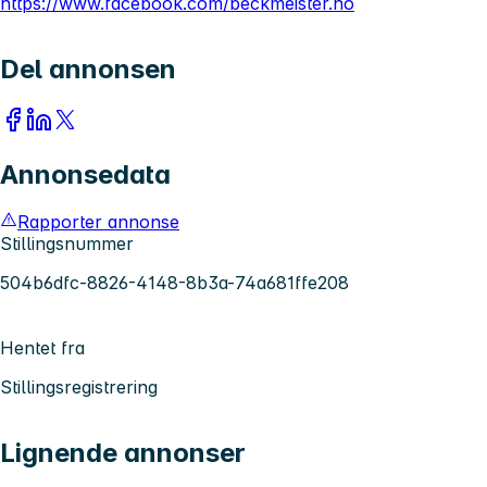
https://www.facebook.com/beckmeister.no
Del annonsen
Annonsedata
Rapporter annonse
Stillingsnummer
504b6dfc-8826-4148-8b3a-74a681ffe208
Hentet fra
Stillingsregistrering
Lignende annonser