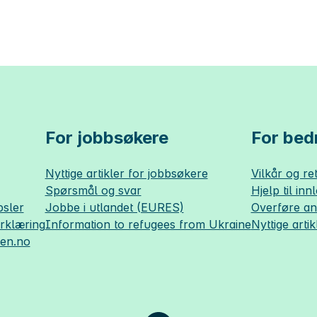
For jobbsøkere
For bedr
Nyttige artikler for jobbsøkere
Vilkår og ret
Spørsmål og svar
Hjelp til inn
sler
Jobbe i utlandet (EURES)
Overføre a
erklæring
Information to refugees from Ukraine
Nyttige artik
sen.no