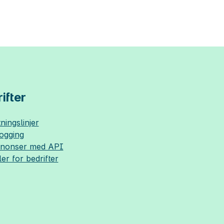
ifter
ningslinjer
logging
nnonser med API
ler for bedrifter