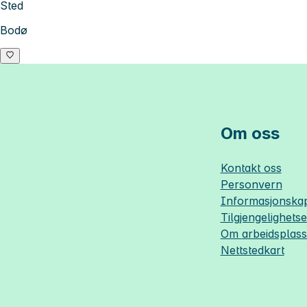
Sted
Bodø
Om oss
Kontakt oss
Personvern
Informasjonskap
Tilgjengelighets
Om
arbeidsplas
Nettstedkart