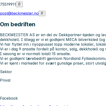
75519911
post@beckmeister.no
Om bedriften
BECKMEISTER AS
er en del av Dekkpartner-kjeden og lev
dekkhotell. I tillegg er vi et godkjent MECA bilverksted (og
Vi har flyttet inn i nyoppusset topp moderne lokaler, lokali
Vi er i dag 9 ansatte fordelt på kontor, salg, dekkhotell og 
I sesong er vi normalt totalt 15 ansatte.
Vi er godkjent lærebedrift gjennom Nordland Fylkeskommun
Vi er kjent i markedet for svært gunstige priser, stort utval
Sektor
Privat
Facebook