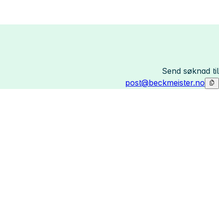
Send søknad til
post@beckmeister.no