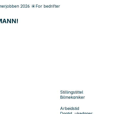
erjobben
2026
☀️
For bedrifter
MANN!
Stillingstittel
Bilmekaniker
Arbeidstid
Dagtid, ukedager