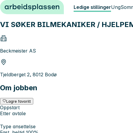
Hopp til innhold
Ledige stillinger
Ung
Somm
VI SØKER BILMEKANIKER / HJELPE
Beckmeister AS
Tjeldberget 2, 8012 Bodø
Om jobben
Lagre favoritt
Oppstart
Etter avtale
Type ansettelse
Fast, heltid 100%