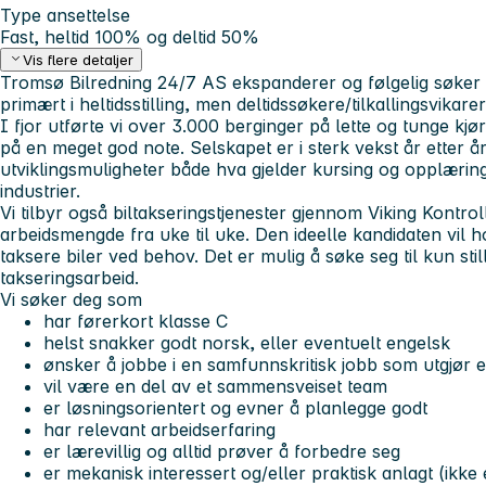
Type ansettelse
Fast, heltid 100% og deltid 50%
Vis flere detaljer
Tromsø Bilredning 24/7 AS
ekspanderer og følgelig søker v
primært i heltidsstilling, men deltidssøkere/tilkallingsvikare
I fjor utførte vi over 3.000 berginger på lette og tunge kjø
på en meget god note. Selskapet er i sterk vekst år etter 
utviklingsmuligheter både hva gjelder kursing og opplærin
industrier.
Vi tilbyr også biltakseringstjenester gjennom Viking Kontroll
arbeidsmengde fra uke til uke. Den ideelle kandidaten vil h
taksere biler ved behov. Det er mulig å søke seg til kun sti
takseringsarbeid.
Vi søker deg som
har førerkort
klasse C
helst snakker godt norsk, eller eventuelt engelsk
ønsker å jobbe i en samfunnskritisk jobb som utgjør en
vil være en del av et sammensveiset team
er løsningsorientert og evner å planlegge godt
har relevant arbeidserfaring
er lærevillig og alltid prøver å forbedre seg
er mekanisk interessert og/eller praktisk anlagt (ikke 