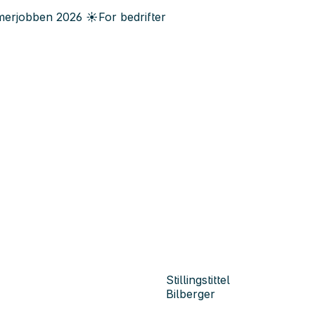
erjobben
2026
☀️
For bedrifter
Stillingstittel
Bilberger