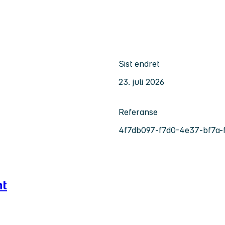
Sist endret
23. juli 2026
Referanse
4f7db097-f7d0-4e37-bf7a-
nt