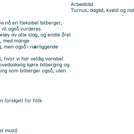
Arbeidstid
Turnus, dagtid, kveld og nat
i nå en fleksibel bilberger,
r vil også vurderes.
retøy av alle slag, og endte året
år, med mange
g, men også i nærliggende
, hvor vi har veldig variabel
ovedsakelig kjøre bilberging og
lling som bilberger også, uten
 forskjell for folk
et must)