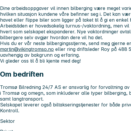
Dine arbeidsoppgaver
vil innen bilberging være meget vari
hvilken situasjon kundene våre befinner seg i. Det kan være 
havet eller flippe biler som ligger på taket til å gi en enkel 
Arbeidstiden er hovedsakelig turnus-/vaktordning, men vil 
hvert som selskapet ekspanderer. Nye vaktordninger avtal
bilbergere selv avgjør hvordan dere vil ha det.
Hvis du er vår neste bilbergingsstjerne, send meg gjerne e
martin@vikingtromso.no
eller ring driftsleder Roy på 488 
uavhengig av bakgrunn og erfaring.
Vi gleder oss til å bli kjente med deg!
Om bedriften
Tromsø Bilredning 24/7 AS er ansvarlig for forvaltning av 
i Tromsø og omegn, som inkluderer alle typer bilberging, 
samt langtransport.
Selskapet leverer også biltakseringstjenester for både priva
Kontroll.
Sektor