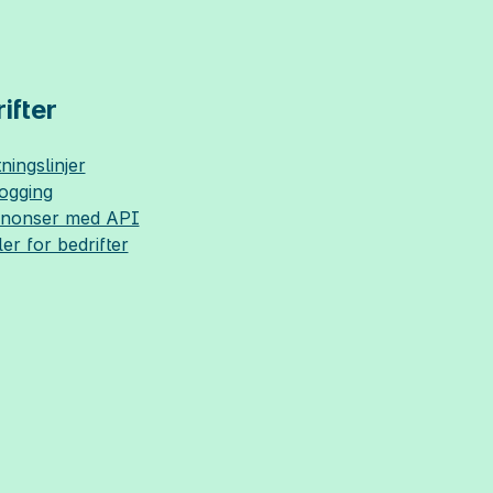
ifter
ningslinjer
logging
nnonser med API
ler for bedrifter