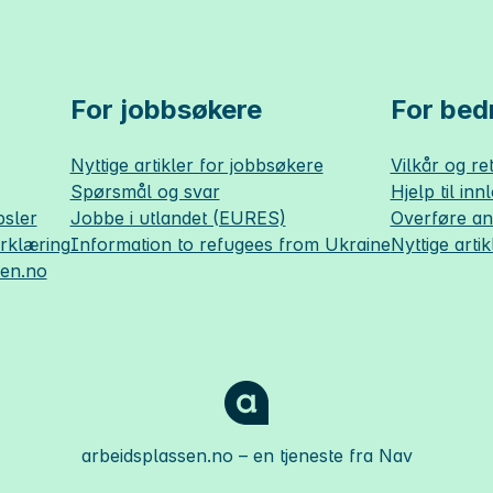
For jobbsøkere
For bedr
Nyttige artikler for jobbsøkere
Vilkår og ret
Spørsmål og svar
Hjelp til inn
sler
Jobbe i utlandet (EURES)
Overføre a
erklæring
Information to refugees from Ukraine
Nyttige artik
sen.no
arbeidsplassen.no
– en tjeneste fra Nav