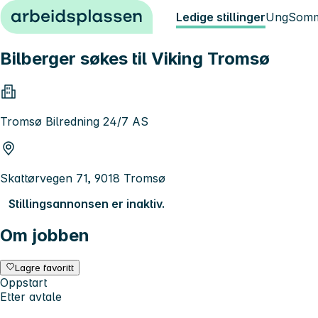
Hopp til innhold
Ledige stillinger
Ung
Somm
Bilberger søkes til Viking Tromsø
Tromsø Bilredning 24/7 AS
Skattørvegen 71, 9018 Tromsø
Stillingsannonsen er inaktiv.
Om jobben
Lagre favoritt
Oppstart
Etter avtale