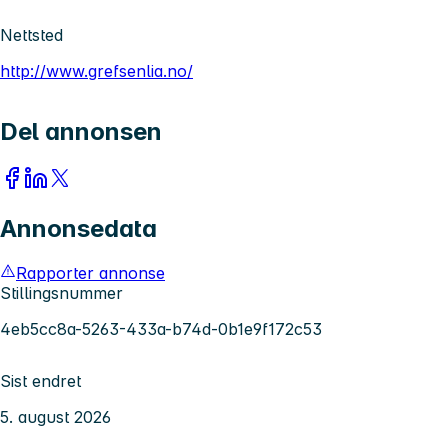
Nettsted
http://www.grefsenlia.no/
Del annonsen
Annonsedata
Rapporter annonse
Stillingsnummer
4eb5cc8a-5263-433a-b74d-0b1e9f172c53
Sist endret
5. august 2026