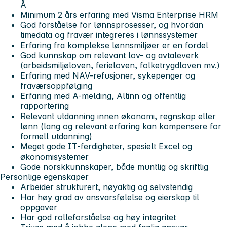
Å
Minimum 2 års erfaring med Visma Enterprise HRM
God forståelse for lønnsprosesser, og hvordan
timedata og fravær integreres i lønnssystemer
Erfaring fra komplekse lønnsmiljøer er en fordel
God kunnskap om relevant lov- og avtaleverk
(arbeidsmiljøloven, ferieloven, folketrygdloven mv.)
Erfaring med NAV-refusjoner, sykepenger og
fraværsoppfølging
Erfaring med A-melding, Altinn og offentlig
rapportering
Relevant utdanning innen økonomi, regnskap eller
lønn (lang og relevant erfaring kan kompensere for
formell utdanning)
Meget gode IT-ferdigheter, spesielt Excel og
økonomisystemer
Gode norskkunnskaper, både muntlig og skriftlig
Personlige egenskaper
Arbeider strukturert, nøyaktig og selvstendig
Har høy grad av ansvarsfølelse og eierskap til
oppgaver
Har god rolleforståelse og høy integritet