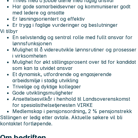
Trives med å jobbe alene med faglig ansvar
Har gode samarbeidsevner og kommuniserer godt
med ledere og ansatte
Er løsningsorientert og effektiv
Er trygg i faglige vurderinger og beslutninger
Vi tilbyr
En selvstendig og sentral rolle med fullt ansvar for
lønnsfunksjonen
Mulighet til å videreutvikle lønnsrutiner og prosesser
i virksomheten
Mulighet for økt stillingsprosent over tid for kandidat
som kan ta utvidet ansvar
Et dynamisk, utfordrende og engasjerende
arbeidsmiljø i stadig utvikling
Trivelige og dyktige kollegaer
Gode utviklingsmuligheter
Ansettelsesvilkår i henhold til Landsoverenskomst
for spesialisthelsetjenesten VIRKE
Medlemskap i pensjonsordning, 2 % pensjonstrekk
Stillingen er ledig etter avtale. Aktuelle søkere vil bli
kontaktet fortløpende.
Om bedriften