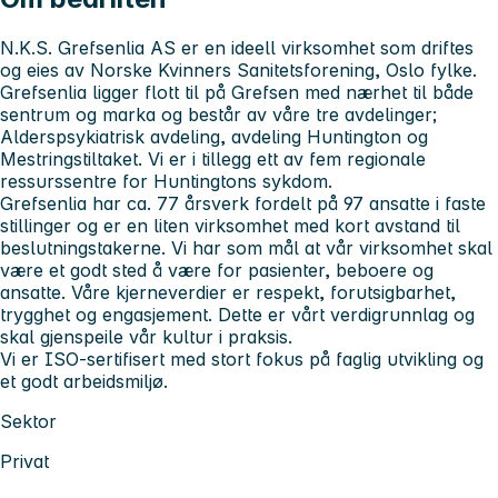
N.K.S. Grefsenlia AS er en ideell virksomhet som driftes
og eies av Norske Kvinners Sanitetsforening, Oslo fylke.
Grefsenlia ligger flott til på Grefsen med nærhet til både
sentrum og marka og består av våre tre avdelinger;
Alderspsykiatrisk avdeling, avdeling Huntington og
Mestringstiltaket. Vi er i tillegg ett av fem regionale
ressurssentre for Huntingtons sykdom.
Grefsenlia har ca. 77 årsverk fordelt på 97 ansatte i faste
stillinger og er en liten virksomhet med kort avstand til
beslutningstakerne. Vi har som mål at vår virksomhet skal
være et godt sted å være for pasienter, beboere og
ansatte. Våre kjerneverdier er respekt, forutsigbarhet,
trygghet og engasjement. Dette er vårt verdigrunnlag og
skal gjenspeile vår kultur i praksis.
Vi er ISO-sertifisert med stort fokus på faglig utvikling og
et godt arbeidsmiljø.
Sektor
Privat