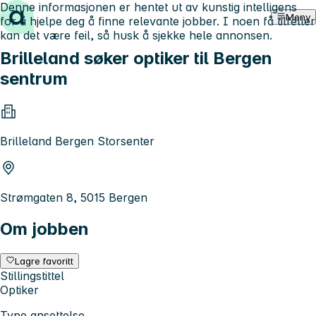
Denne informasjonen er hentet ut av kunstig intelligens
Hopp til innhold
Meny
for å hjelpe deg å finne relevante jobber. I noen få tilfeller
kan det være feil, så husk å sjekke hele annonsen.
Brilleland søker optiker til Bergen
sentrum
Brilleland Bergen Storsenter
Strømgaten 8, 5015 Bergen
Om jobben
Lagre favoritt
Stillingstittel
Optiker
Type ansettelse