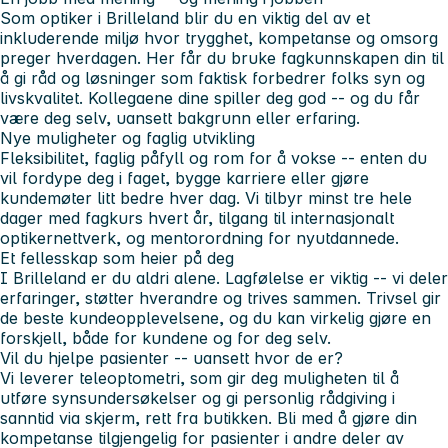
Som optiker i Brilleland blir du en viktig del av et
inkluderende miljø hvor trygghet, kompetanse og omsorg
preger hverdagen. Her får du bruke fagkunnskapen din til
å gi råd og løsninger som faktisk forbedrer folks syn og
livskvalitet. Kollegaene dine spiller deg god -- og du får
være deg selv, uansett bakgrunn eller erfaring.
Nye muligheter og faglig utvikling
Fleksibilitet, faglig påfyll og rom for å vokse -- enten du
vil fordype deg i faget, bygge karriere eller gjøre
kundemøter litt bedre hver dag. Vi tilbyr minst tre hele
dager med fagkurs hvert år, tilgang til internasjonalt
optikernettverk, og mentorordning for nyutdannede.
Et fellesskap som heier på deg
I Brilleland er du aldri alene. Lagfølelse er viktig -- vi deler
erfaringer, støtter hverandre og trives sammen. Trivsel gir
de beste kundeopplevelsene, og du kan virkelig gjøre en
forskjell, både for kundene og for deg selv.
Vil du hjelpe pasienter -- uansett hvor de er?
Vi leverer teleoptometri, som gir deg muligheten til å
utføre synsundersøkelser og gi personlig rådgiving i
sanntid via skjerm, rett fra butikken. Bli med å gjøre din
kompetanse tilgjengelig for pasienter i andre deler av