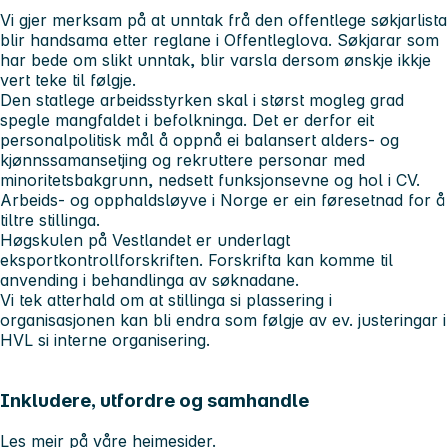
Vi gjer merksam på at unntak frå den offentlege søkjarlista
blir handsama etter reglane i Offentleglova. Søkjarar som
har bede om slikt unntak, blir varsla dersom ønskje ikkje
vert teke til følgje.
Den statlege arbeidsstyrken skal i størst mogleg grad
spegle mangfaldet i befolkninga. Det er derfor eit
personalpolitisk mål å oppnå ei balansert alders- og
kjønnssamansetjing og rekruttere personar med
minoritetsbakgrunn, nedsett funksjonsevne og hol i CV.
Arbeids- og opphaldsløyve i Norge er ein føresetnad for å
tiltre stillinga.
Høgskulen på Vestlandet er underlagt
eksportkontrollforskriften. Forskrifta kan komme til
anvending i behandlinga av søknadane.
Vi tek atterhald om at stillinga si plassering i
organisasjonen kan bli endra som følgje av ev. justeringar i
HVL si interne organisering.
Inkludere, utfordre og samhandle
Les meir på våre heimesider.