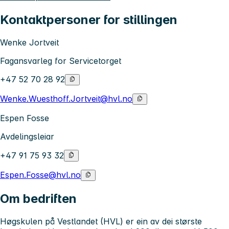
Kontaktpersoner for stillingen
Wenke Jortveit
Fagansvarleg for Servicetorget
+47 52 70 28 92
Wenke.Wuesthoff.Jortveit@hvl.no
Espen Fosse
Avdelingsleiar
+47 91 75 93 32
Espen.Fosse@hvl.no
Om bedriften
Høgskulen på Vestlandet (HVL) er ein av dei største