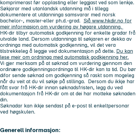
komprimerast før opplasting eller leggjast ved som lenkje.
Søkjarar med utanlandsk utdanning må i tillegg
dokumentere at utdanninga samsvarar med norsk
bachelor-, master-eller ph.d.-grad.
Sjå www.hkdir.no for
meir informasjon om vurdering av høgare utdanning.
HK-dir tilbyr automatisk godkjenning for enkelte gradar frå
utvalde land. Dersom utdanninga til søkjaren er dekka av
ordninga med automatisk godkjenning, vil det vera
tilstrekkeleg å leggje ved dokumentasjon på dette.
Du kan
lese meir om ordninga med automatisk godkjenning her.
Vi gjer merksam på at søknad om vurdering gjennom den
ordinære godkjenningsordninga til HK-dir kan ta tid. Du bør
difor sende søknad om godkjenning så raskt som mogeleg
når du veit at du vil søkje på stillinga. Dersom du ikkje har
fått svar frå HK-dir innan søknadsfristen, legg du ved
dokumentasjon frå HK-dir om at dei har motteke søknaden
din.
Søknadar kan ikkje sendast på e-post til enkeltpersonar
ved høgskulen.
Generell informasjon: