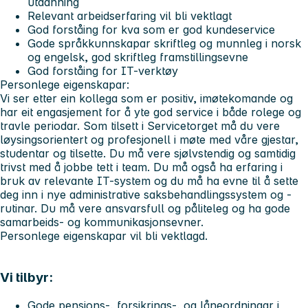
utdanning
Relevant arbeidserfaring vil bli vektlagt
God forståing for kva som er god kundeservice
Gode språkkunnskapar skriftleg og munnleg i norsk
og engelsk, god skriftleg framstillingsevne
God forståing for IT-verktøy
Personlege eigenskapar:
Vi ser etter ein kollega som er positiv, imøtekomande og
har eit engasjement for å yte god service i både rolege og
travle periodar. Som tilsett i Servicetorget må du vere
løysingsorientert og profesjonell i møte med våre gjestar,
studentar og tilsette. Du må vere sjølvstendig og samtidig
trivst med å jobbe tett i team. Du må også ha erfaring i
bruk av relevante IT-system og du må ha evne til å sette
deg inn i nye administrative saksbehandlingssystem og -
rutinar. Du må vere ansvarsfull og påliteleg og ha gode
samarbeids- og kommunikasjonsevner.
Personlege eigenskapar vil bli vektlagd.
Vi tilbyr:
Gode pensjons-, forsikrings-, og låneordningar i