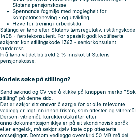
Statens pensjonskasse
Spennande fagmiljø med moglegheit for
kompetanseheving - og utvikling
Høve for trening i arbeidstida
Stillinga er løna etter Statens lønsregulativ, i stillingskode
1408 - førstekonsulent. For spesielt godt kvalifiserte
søkjarar kan stillingskode 1363 - seniorkonsulent
vurderast.
Frå løna vil det bli trekt 2 % innskot til Statens
pensjonskasse.
Korleis søke på stillinga?
Send søknad og CV ved å klikke på knappen merka ”Søk
stilling” på denne sida.
Det er søkjar sitt ansvar å sørgje for at alle relevante
vedlegg er lagt inn innan fristen, som attester og vitnemål.
Dersom vitnemål, karakterutskrifter eller
anna dokumentasjon ikkje er på eit skandinavisk språk
eller engelsk, må søkjar sjølv laste opp attesterte
omsetjingar. Dersom vedlegga overskrid 50 MB må dei