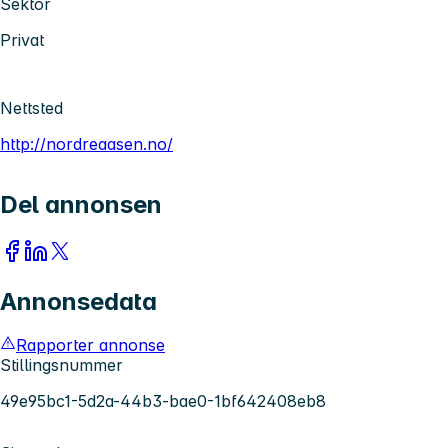
Sektor
Privat
Nettsted
http://nordreaasen.no/
Del annonsen
Annonsedata
Rapporter annonse
Stillingsnummer
49e95bc1-5d2a-44b3-bae0-1bf642408eb8