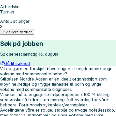
Arbeidstid
Turnus
Antall stillinger
2
Vis flere detaljer
Søk på jobben
Søk senest søndag 16. august
Gå til søknad
Vil du gjøre en forskjell i hverdagen til ungdommer/ unge
voksne med sammensatte behov?
Stiftelsen Nordre Aasen er en ideell organisasjon som
tilbyr helhetlige og trygge tjenester til barn og unge
voksne med sammensatte diagnoser.
Vi søker nå to engasjerte miljøterapeuter i 100 % stilling
som ønsker å bidra til en meningsfull hverdag for våre
beboere. Fortrinnsvis sykepleier/vernepleier.
Avdelingene våre er rolige, stabile og trygge bofellesskap,
med totalt 12 ungdommer og unge voksne med ulike