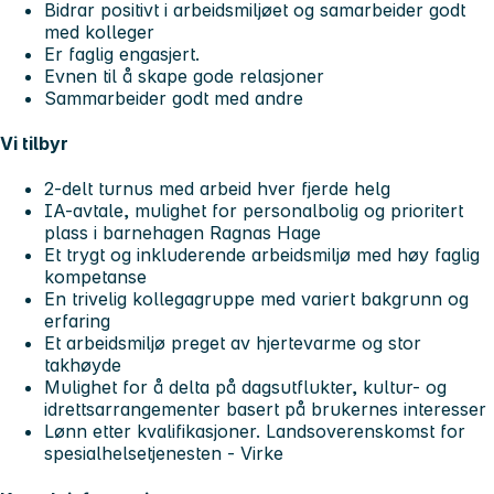
Bidrar positivt i arbeidsmiljøet og samarbeider godt
med kolleger
Er faglig engasjert.
Evnen til å skape gode relasjoner
Sammarbeider godt med andre
Vi tilbyr
2-delt turnus med arbeid hver fjerde helg
IA-avtale, mulighet for personalbolig og prioritert
plass i barnehagen Ragnas Hage
Et trygt og inkluderende arbeidsmiljø med høy faglig
kompetanse
En trivelig kollegagruppe med variert bakgrunn og
erfaring
Et arbeidsmiljø preget av hjertevarme og stor
takhøyde
Mulighet for å delta på dagsutflukter, kultur- og
idrettsarrangementer basert på brukernes interesser
Lønn etter kvalifikasjoner. Landsoverenskomst for
spesialhelsetjenesten - Virke