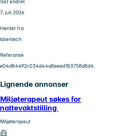
Sist endret
7. juli 2026
Hentet fra
talentech
Referanse
e04d84492c034d44a8eeed183758d8d4
Lignende annonser
Miljøterapeut søkes for
nattevaktstilling
Miljøterapeut