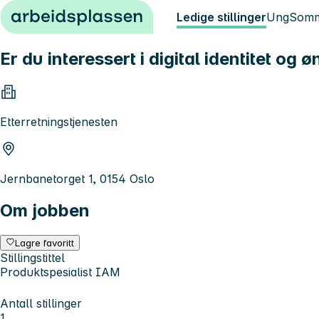
Hopp til innhold
Ledige stillinger
Ung
Somm
Er du interessert i digital identitet 
Etterretningstjenesten
Jernbanetorget 1, 0154 Oslo
Om jobben
Lagre favoritt
Stillingstittel
Produktspesialist IAM
Antall stillinger
1