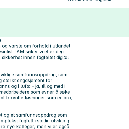
e
 og varsle om forhold i utlandet
ialist IAM søker vi etter deg
sikkerhet innen fagfeltet digital
rt viktige samfunnsoppdrag, samt
g sterkt engasjement for
nns og i lufta - ja, til og med i
e medarbeidere som evner å søke
mt forvalte løsninger som er bra,
vekst og et samfunnsoppdrag som
mplekst fagfelt i stadig utvikling,
åre nye kolleger, men vi er også