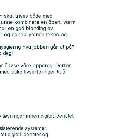
an skal trives både med
l kunne kombinere en åpen, varm
 har en god blanding av
er og banebrytende teknologi.
 nysgjerrig hva jobben går ut på?
a deg!
or å løse våre oppdrag. Derfor
ed ulike livserfaringer til å
 løsninger innen digital identitet
sisterende systemer.
et digital identitet og