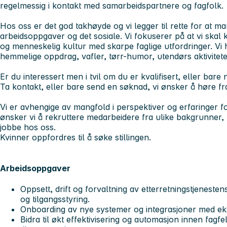
regelmessig i kontakt med samarbeidspartnere og fagfolk.
Hos oss er det god takhøyde og vi legger til rette for at m
arbeidsoppgaver og det sosiale. Vi fokuserer på at vi ska
og menneskelig kultur med skarpe faglige utfordringer. Vi
hemmelige oppdrag, vafler, tørr-humor, utendørs aktivitet
Er du interessert men i tvil om du er kvalifisert, eller bare
Ta kontakt, eller bare send en søknad, vi ønsker å høre fr
Vi er avhengige av mangfold i perspektiver og erfaringer f
ønsker vi å rekruttere medarbeidere fra ulike bakgrunner, m
jobbe hos oss.
Kvinner oppfordres til å søke stillingen.
Arbeidsoppgaver
Oppsett, drift og forvaltning av etterretningstjenestens
og tilgangsstyring.
Onboarding av nye systemer og integrasjoner med ek
Bidra til økt effektivisering og automasjon innen fagfelt