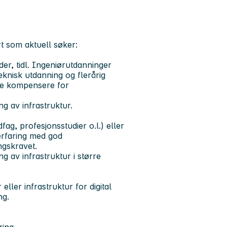
rt som aktuell søker:
der, tidl. Ingeniørutdanninger
eknisk utdanning og flerårig
ne kompensere for
ng av infrastruktur.
ag, profesjonsstudier o.l.) eller
erfaring med god
ngskravet.
ng av infrastruktur i større
eller infrastruktur for digital
ng.
ring.