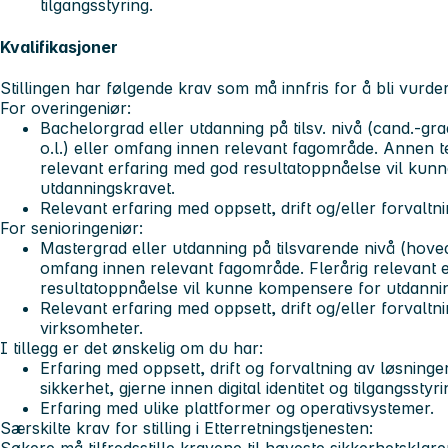
tilgangsstyring.
Kvalifikasjoner
Stillingen har følgende krav som må innfris for å bli vurde
For overingeniør:
Bachelorgrad eller utdanning på tilsv. nivå (cand.-gra
o.l.) eller omfang innen relevant fagområde. Annen t
relevant erfaring med god resultatoppnåelse vil kun
utdanningskravet.
Relevant erfaring med oppsett, drift og/eller forvaltni
For senioringeniør:
Mastergrad eller utdanning på tilsvarende nivå (hovedf
omfang innen relevant fagområde. Flerårig relevant 
resultatoppnåelse vil kunne kompensere for utdanni
Relevant erfaring med oppsett, drift og/eller forvaltni
virksomheter.
I tillegg er det ønskelig om du har:
Erfaring med oppsett, drift og forvaltning av løsninger 
sikkerhet, gjerne innen digital identitet og tilgangsstyri
Erfaring med ulike plattformer og operativsystemer.
Særskilte krav for stilling i Etterretningstjenesten:
Søkere må tilfredsstille kravene til høyeste sikkerhetsklare