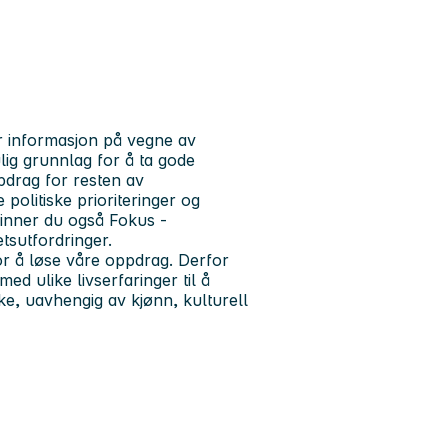
er informasjon på vegne av
lig grunnlag for å ta gode
pdrag for resten av
politiske prioriteringer og
finner du også Fokus -
tsutfordringer.
or å løse våre oppdrag. Derfor
ed ulike livserfaringer til å
øke, uavhengig av kjønn, kulturell