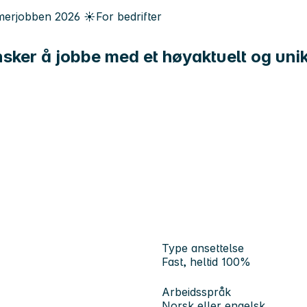
erjobben
2026
☀️
For bedrifter
og ønsker å jobbe med et høyaktuelt og 
Type ansettelse
Fast, heltid 100%
Arbeidsspråk
Norsk eller engelsk