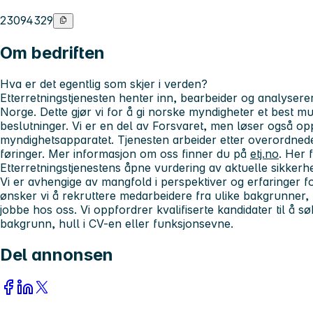
23094329
Om bedriften
Hva er det
egentlig
som skjer i verden?
Etterretningstjenesten henter inn, bearbeider og analyser
Norge. Dette gjør vi for å gi norske myndigheter et best mu
beslutninger. Vi er en del av Forsvaret, men løser også op
myndighetsapparatet. Tjenesten arbeider etter overordnede 
føringer. Mer informasjon om oss finner du på
etj.no
. Her 
Etterretningstjenestens åpne vurdering av aktuelle sikkerhe
Vi er avhengige av mangfold i perspektiver og erfaringer f
ønsker vi å rekruttere medarbeidere fra ulike bakgrunner, m
jobbe hos oss. Vi oppfordrer kvalifiserte kandidater til å s
bakgrunn, hull i CV-en eller funksjonsevne.
Del annonsen