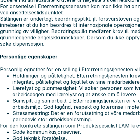
For ansettelse i Etterretningstjenesten kan man ikke ha a
ved ansettelsestidspunktet.
Stillingen er underlagt beordringsplikt, jf. forsvarsloven og
innebærer at du kan beordres til internasjonale operasjone
grunnlag av villighet. Beordringsplikt medfører krav til med
grunnleggende engelskkunnskaper. Dersom du ikke oppfyll
søke dispensasjon.
Personlige egenskaper
Personlig egnethet for en stilling i Etterretningstjenesten vil 
Holdninger og pålitelighet: Etterretningstjenesten kre
integritet, pålitelighet og lojalitet av sine medarbeidere
Lærelyst og planmessighet: Vi søker personer som ivre
arbeidsdagen med lærelyst og et ønske om å levere
Samspill og samarbeid: I Etterretningstjenesten er vi 
arbeidsmiljø. God lagånd, respekt og toleranse i møte
Stressmestring: Det er en forutsetning at våre medarbe
periodevis stor arbeidsbelastning.
For den konkrete stillingen som Produktspesialist IAM krev
Gode kommunikasjonsevner.
God teknisk forståelse.