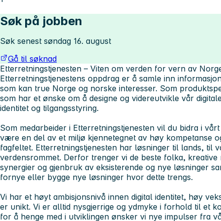
Søk på jobben
Søk senest søndag 16. august
Gå til søknad
Etterretningstjenesten – Viten om verden for vern av Norg
Etterretningstjenestens oppdrag er å samle inn informasjon
som kan true Norge og norske interesser. Som produktspes
som har et ønske om å designe og videreutvikle vår digitale 
identitet og tilgangsstyring.
Som medarbeider i Etterretningstjenesten vil du bidra i vå
være en del av et miljø kjennetegnet av høy kompetanse o
fagfeltet. Etterretningstjenesten har løsninger til lands, til va
verdensrommet. Derfor trenger vi de beste folka, kreativ
synergier og gjenbruk av eksisterende og nye løsninger sa
fornye eller bygge nye løsninger hvor dette trengs.
Vi har et høyt ambisjonsnivå innen digital identitet, høy 
er unikt. Vi er alltid nysgjerrige og ydmyke i forhold til et ko
for å henge med i utviklingen ønsker vi nye impulser fra v