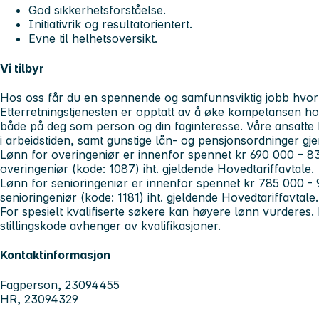
God sikkerhetsforståelse.
Initiativrik og resultatorientert.
Evne til helhetsoversikt.
Vi tilbyr
Hos oss får du en spennende og samfunnsviktig jobb hvor d
Etterretningstjenesten er opptatt av å øke kompetansen hos
både på deg som person og din faginteresse. Våre ansatte ha
i arbeidstiden, samt gunstige lån- og pensjonsordninger g
Lønn for overingeniør er innenfor spennet kr 690 000 – 83
overingeniør (kode: 1087) iht. gjeldende Hovedtariffavtale.
Lønn for senioringeniør er innenfor spennet kr 785 000 - 9
senioringeniør (kode: 1181) iht. gjeldende Hovedtariffavtale.
For spesielt kvalifiserte søkere kan høyere lønn vurderes.
stillingskode avhenger av kvalifikasjoner.
Kontaktinformasjon
Fagperson, 23094455
HR, 23094329