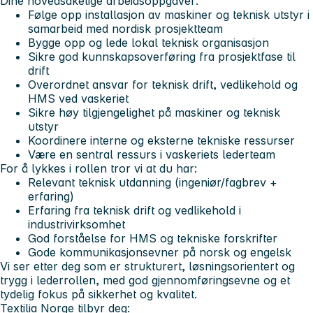
Dine hovedsakelige arbeidsoppgaver:
Følge opp installasjon av maskiner og teknisk utstyr i
samarbeid med nordisk prosjektteam
Bygge opp og lede lokal teknisk organisasjon
Sikre god kunnskapsoverføring fra prosjektfase til
drift
Overordnet ansvar for teknisk drift, vedlikehold og
HMS ved vaskeriet
Sikre høy tilgjengelighet på maskiner og teknisk
utstyr
Koordinere interne og eksterne tekniske ressurser
Være en sentral ressurs i vaskeriets lederteam
For å lykkes i rollen tror vi at du har:
Relevant teknisk utdanning (ingeniør/fagbrev +
erfaring)
Erfaring fra teknisk drift og vedlikehold i
industrivirksomhet
God forståelse for HMS og tekniske forskrifter
Gode kommunikasjonsevner på norsk og engelsk
Vi ser etter deg som er strukturert, løsningsorientert og
trygg i lederrollen, med god gjennomføringsevne og et
tydelig fokus på sikkerhet og kvalitet.
Textilia Norge tilbyr deg: