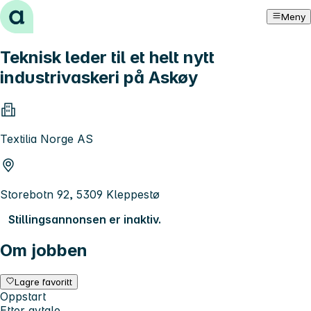
Hopp til innhold
Meny
Teknisk leder til et helt nytt
industrivaskeri på Askøy
Textilia Norge AS
Storebotn 92, 5309 Kleppestø
Stillingsannonsen er inaktiv.
Om jobben
Lagre favoritt
Oppstart
Etter avtale