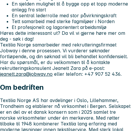
En sjelden mulighet til å bygge opp et topp moderne
anlegg fra start
En sentral lederrolle med stor påvirkningskraft
Tett samarbeid med sterke fagmiljøer i Norden
Et profesjonelt og lagorientert arbeidsmiljø
Høres dette interessant ut? Da vil vi gjerne høre mer om
deg - søk i dag!
Textilia Norge samarbeider med rekrutteringsfirmaet
Jobway i
denne prosessen. Vi vurderer søknader
fortløpende, og din søknad vil bli behandlet konfidensielt.
Har du spørsmål, er du velkommen til å kontakte
rekrutteringskonsulent Jeanett Zara på e-post:
jeanett.zara@jobway.no
eller telefon: +47 907 52 436.
Om bedriften
Textilia Norge AS har avdelinger i Oslo, Lillehammer,
Trondheim og etablerer nå virksomhet i Bergen. Selskapet
er en del av et dansk konsern som i 2025 samlet tre
norske virksomheter under én merkevare. Med røtter
tilbake til 1948 kombinerer Textilia lang erfaring med
moderne løsninger innen tekstilservice. Med sterk lokal