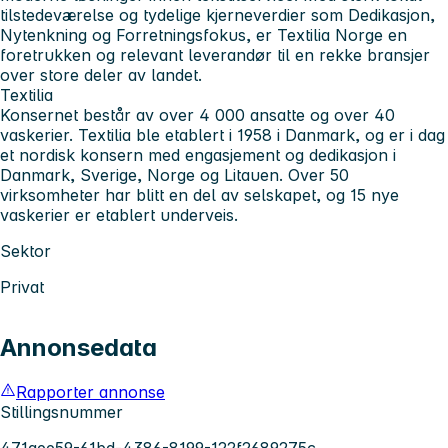
tilstedeværelse og tydelige kjerneverdier som Dedikasjon,
Nytenkning og Forretningsfokus, er Textilia Norge en
foretrukken og relevant leverandør til en rekke bransjer
over store deler av landet.
Textilia
Konsernet består av over 4 000 ansatte og over 40
vaskerier. Textilia ble etablert i 1958 i Danmark, og er i dag
et nordisk konsern med engasjement og dedikasjon i
Danmark, Sverige, Norge og Litauen. Over 50
virksomheter har blitt en del av selskapet, og 15 nye
vaskerier er etablert underveis.
Sektor
Privat
Annonsedata
Rapporter annonse
Stillingsnummer
471aee59-61bd-4386-8199-122f2689275c