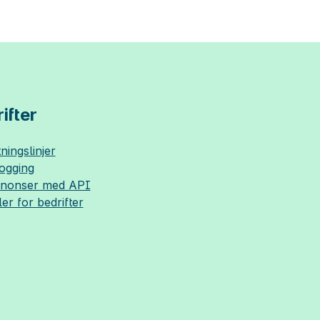
ifter
ningslinjer
logging
nnonser med API
ler for bedrifter