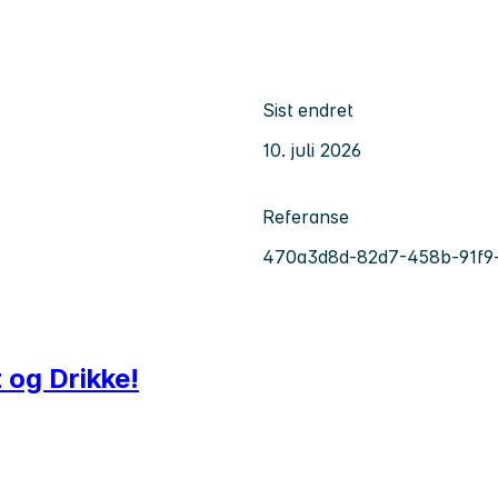
Sist endret
10. juli 2026
Referanse
470a3d8d-82d7-458b-91f9
 og Drikke!