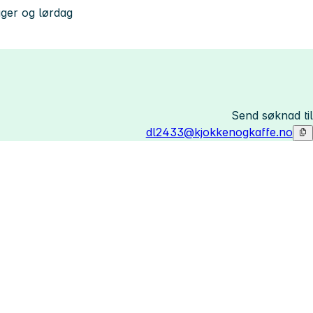
ager og lørdag
Send søknad til
dl2433@kjokkenogkaffe.no