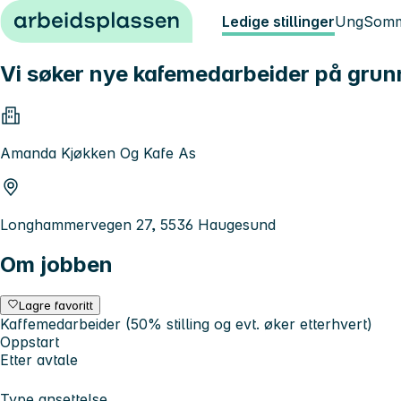
Hopp til innhold
Ledige stillinger
Ung
Somm
Vi søker nye kafemedarbeider på grun
Amanda Kjøkken Og Kafe As
Longhammervegen 27, 5536 Haugesund
Om jobben
Lagre favoritt
Kaffemedarbeider (50% stilling og evt. øker etterhvert)
Oppstart
Etter avtale
Type ansettelse