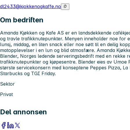
dl2433@kjokkenogkaffe.no
Om bedriften
Amanda Kjøkken og Kafe AS er en landsdekkende cafékjed
og travle trafikknutepunkter. Menyen inneholder noe for
lunsj, middag, en liten snack eller noe søtt til en deilig ko
matopplevelser i en lun og blid atmosfære. Amanda Kjøkk
Blender, Norges ledende serveringsbedrift med en rekke re
trafikknutepunkter og kjøpesentre. Blender eies av Umoe
største servicekonsern med konseptene Peppes Pizza, La B
Starbucks og TGI Friday.
Sektor
Privat
Del annonsen