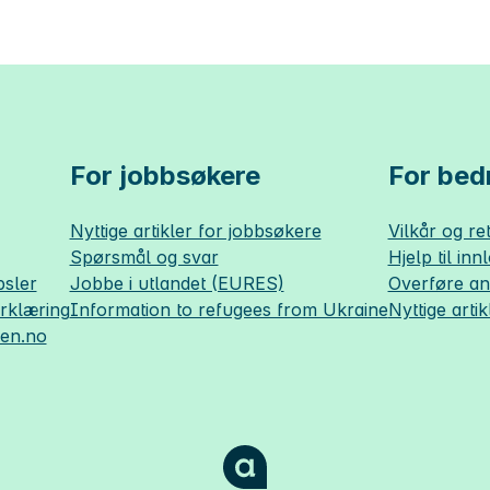
For jobbsøkere
For bedr
Nyttige artikler for jobbsøkere
Vilkår og ret
Spørsmål og svar
Hjelp til inn
sler
Jobbe i utlandet (EURES)
Overføre a
erklæring
Information to refugees from Ukraine
Nyttige artik
sen.no