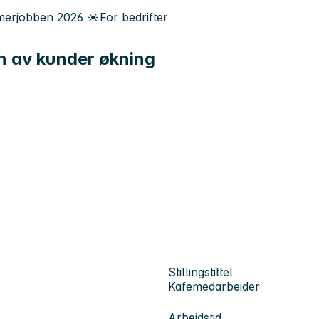
erjobben
2026
☀️
For bedrifter
n av kunder økning
Stillingstittel
Kafemedarbeider
Arbeidstid